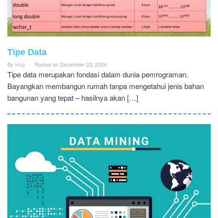
Tipe Data
By
king
Posted on
December 23, 2024
Tipe data merupakan fondasi dalam dunia pemrograman.
Bayangkan membangun rumah tanpa mengetahui jenis bahan
bangunan yang tepat – hasilnya akan […]