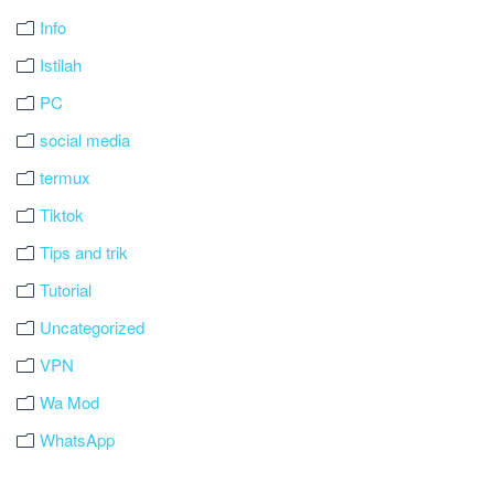
Info
Istilah
PC
social media
termux
Tiktok
Tips and trik
Tutorial
Uncategorized
VPN
Wa Mod
WhatsApp