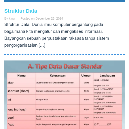
Struktur Data
By
king
Posted on
December 23, 2024
Struktur Data: Dunia ilmu komputer bergantung pada
bagaimana kita mengatur dan mengakses informasi.
Bayangkan sebuah perpustakaan raksasa tanpa sistem
pengorganisasian […]