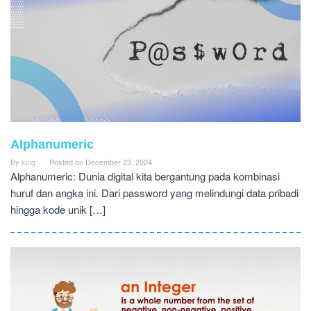
Alphanumeric
By
king
Posted on
December 23, 2024
Alphanumeric: Dunia digital kita bergantung pada kombinasi
huruf dan angka ini. Dari password yang melindungi data pribadi
hingga kode unik […]