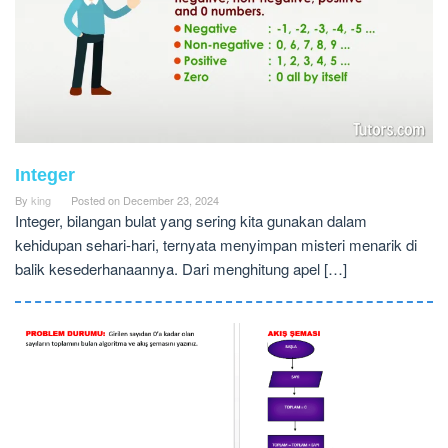
Integer
By
king
Posted on
December 23, 2024
Integer, bilangan bulat yang sering kita gunakan dalam
kehidupan sehari-hari, ternyata menyimpan misteri menarik di
balik kesederhanaannya. Dari menghitung apel […]