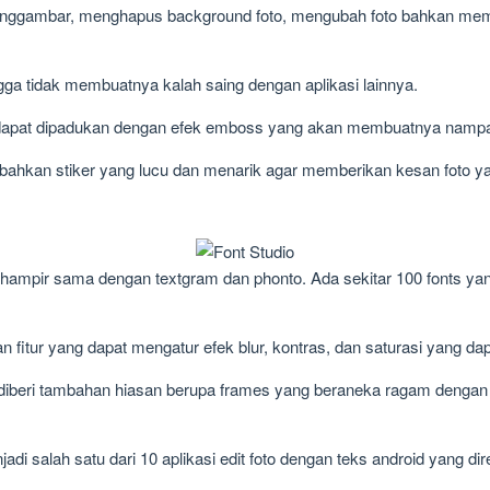
menggambar, menghapus background foto, mengubah foto bahkan me
gga tidak membuatnya kalah saing dengan aplikasi lainnya.
ang dapat dipadukan dengan efek emboss yang akan membuatnya nampa
ambahkan stiker yang lucu dan menarik agar memberikan kesan foto y
g hampir sama dengan textgram dan phonto. Ada sekitar 100 fonts ya
ihan fitur yang dapat mengatur efek blur, kontras, dan saturasi yang d
apat diberi tambahan hiasan berupa frames yang beraneka ragam den
jadi salah satu dari 10 aplikasi edit foto dengan teks android yang d