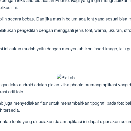
to dengan teks android adalah Phonto. Bagi yang ingin menghadirkan fi
ikasi ini.
pilih secara bebas. Dan jika masih belum ada font yang sesuai bisa meng
elakukan pengeditan dengan mengganti jenis font, warna, ukuran, st
i ini cukup mudah yaitu dengan menyentuh ikon insert image, lalu gu
 dengan teks android adalah piclab. Jika phonto memang aplikasi ya
kasi edit foto.
clab juga menyediakan fitur untuk menambahkan tipografi pada foto 
 tersedia.
er atau fonts yang disediakan dalam aplikasi ini dapat digunakan selu