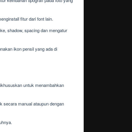
tur keindahan tipografi pada foto yang
install fitur dari font lain.
roke, shadow, spacing dan mengatur
nakan ikon pensil yang ada di
ng dikhususkan untuk menambahkan
baik secara manual ataupun dengan
ruhnya.