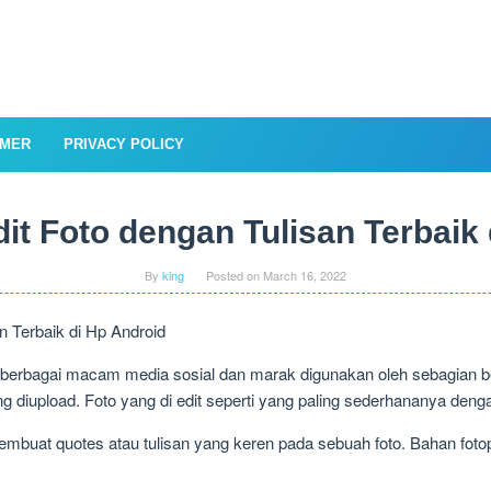
IMER
PRIVACY POLICY
dit Foto dengan Tulisan Terbaik
By
king
Posted on
March 16, 2022
erbagai macam media sosial dan marak digunakan oleh sebagian 
ng diupload. Foto yang di edit seperti yang paling sederhananya denga
membuat quotes atau tulisan yang keren pada sebuah foto. Bahan fot