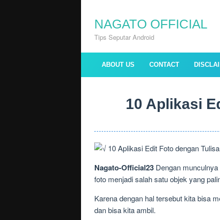
Skip
to
NAGATO OFFICIAL
content
Tips Seputar Android
ABOUT US
CONTACT
DISCLA
10 Aplikasi E
Nagato-Official23
Dengan munculnya b
foto menjadi salah satu objek yang pali
Karena dengan hal tersebut kita bisa 
dan bisa kita ambil.