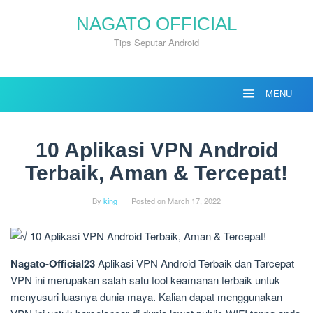
Skip
NAGATO OFFICIAL
to
content
Tips Seputar Android
MENU
10 Aplikasi VPN Android
Terbaik, Aman & Tercepat!
By
king
Posted on
March 17, 2022
Nagato-Official23
Aplikasi VPN Android Terbaik dan Tarcepat
VPN ini merupakan salah satu tool keamanan terbaik untuk
menyusuri luasnya dunia maya. Kalian dapat menggunakan