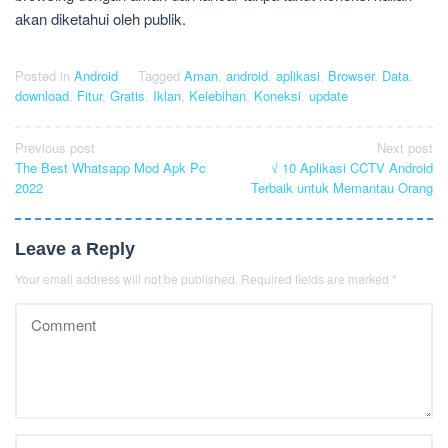
akan diketahui oleh publik.
Posted in
Android
Tagged
Aman
,
android
,
aplikasi
,
Browser
,
Data
,
download
,
Fitur
,
Gratis
,
Iklan
,
Kelebihan
,
Koneksi
,
update
Post
Previous post
Next post
The Best Whatsapp Mod Apk Pc
√ 10 Aplikasi CCTV Android
navigation
2022
Terbaik untuk Memantau Orang
Leave a Reply
Your email address will not be published.
Required fields are marked
*