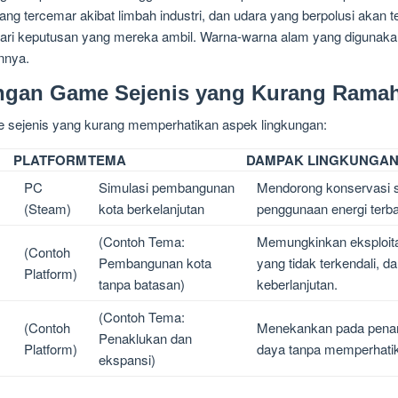
ang tercemar akibat limbah industri, dan udara yang berpolusi akan te
ri keputusan yang mereka ambil. Warna-warna alam yang digunaka
nnya.
ngan Game Sejenis yang Kurang Rama
 sejenis yang kurang memperhatikan aspek lingkungan:
PLATFORM
TEMA
DAMPAK LINGKUNGAN
PC
Simulasi pembangunan
Mendorong konservasi 
(Steam)
kota berkelanjutan
penggunaan energi terb
(Contoh Tema:
Memungkinkan eksploita
(Contoh
Pembangunan kota
yang tidak terkendali, d
Platform)
tanpa batasan)
keberlanjutan.
(Contoh Tema:
(Contoh
Menekankan pada penam
Penaklukan dan
Platform)
daya tanpa memperhati
ekspansi)