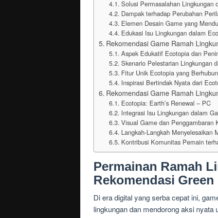
Solusi Permasalahan Lingkungan 
Dampak terhadap Perubahan Peri
Elemen Desain Game yang Mendu
Edukasi Isu Lingkungan dalam Ec
Rekomendasi Game Ramah Lingku
Aspek Edukatif Ecotopia dan Pen
Skenario Pelestarian Lingkungan 
Fitur Unik Ecotopia yang Berhubu
Inspirasi Bertindak Nyata dari Ecot
Rekomendasi Game Ramah Lingku
Ecotopia: Earth’s Renewal – PC
Integrasi Isu Lingkungan dalam Ga
Visual Game dan Penggambaran 
Langkah-Langkah Menyelesaikan Mi
Kontribusi Komunitas Pemain terha
Permainan Ramah Li
Rekomendasi Green 
Di era digital yang serba cepat ini, 
lingkungan dan mendorong aksi nyata 