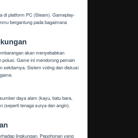
 di platform PC (Steam). Gameplay-
anmu bergantung pada bagaimana
gkungan
 sembarangan akan menyebabkan
 polusi. Game ini mendorong pemain
 sekitarnya. Sistem voting dan diskusi
 game.
n sumber daya alam (kayu, batu bara,
n (seperti tenaga surya dan angin).
an
erhadap lingkungan. Pepohonan yang