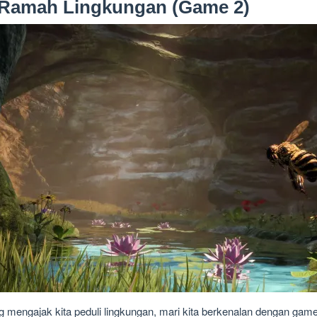
Ramah Lingkungan (Game 2)
engajak kita peduli lingkungan, mari kita berkenalan dengan game