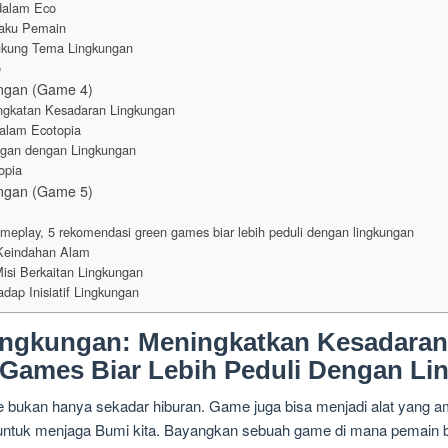
dalam Eco
laku Pemain
kung Tema Lingkungan
o
ngan (Game 4)
ingkatan Kesadaran Lingkungan
dalam Ecotopia
ngan dengan Lingkungan
opia
ngan (Game 5)
meplay, 5 rekomendasi green games biar lebih peduli dengan lingkungan
Keindahan Alam
si Berkaitan Lingkungan
dap Inisiatif Lingkungan
ngkungan: Meningkatkan Kesadaran 
Games Biar Lebih Peduli Dengan Li
game bukan hanya sekadar hiburan. Game juga bisa menjadi alat yan
untuk menjaga Bumi kita. Bayangkan sebuah game di mana pemain be