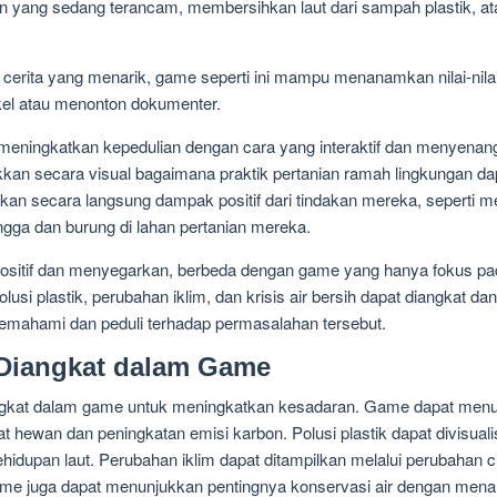
 yang sedang terancam, membersihkan laut dari sampah plastik, a
erita yang menarik, game seperti ini mampu menanamkan nilai-nilai 
kel atau menonton dokumenter.
eningkatkan kepedulian dengan cara yang interaktif dan menyenan
kkan secara visual bagaimana praktik pertanian ramah lingkungan d
n secara langsung dampak positif dari tindakan mereka, seperti men
gga dan burung di lahan pertanian mereka.
 positif dan menyegarkan, berbeda dengan game yang hanya fokus pa
lusi plastik, perubahan iklim, dan krisis air bersih dapat diangkat da
mahami dan peduli terhadap permasalahan tersebut.
 Diangkat dalam Game
ngkat dalam game untuk meningkatkan kesadaran. Game dapat menun
itat hewan dan peningkatan emisi karbon. Polusi plastik dapat divisu
dupan laut. Perubahan iklim dapat ditampilkan melalui perubahan
me juga dapat menunjukkan pentingnya konservasi air dengan men