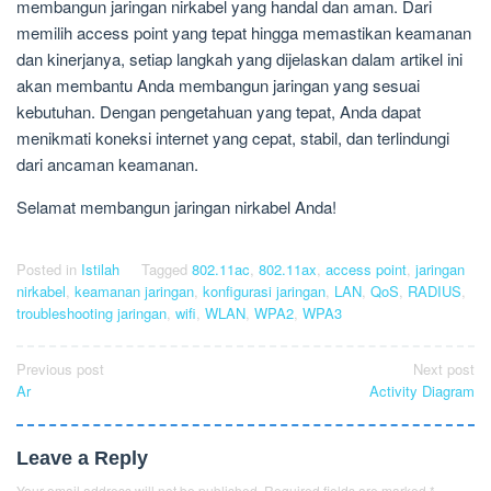
membangun jaringan nirkabel yang handal dan aman. Dari
memilih access point yang tepat hingga memastikan keamanan
dan kinerjanya, setiap langkah yang dijelaskan dalam artikel ini
akan membantu Anda membangun jaringan yang sesuai
kebutuhan. Dengan pengetahuan yang tepat, Anda dapat
menikmati koneksi internet yang cepat, stabil, dan terlindungi
dari ancaman keamanan.
Selamat membangun jaringan nirkabel Anda!
Posted in
Istilah
Tagged
802.11ac
,
802.11ax
,
access point
,
jaringan
nirkabel
,
keamanan jaringan
,
konfigurasi jaringan
,
LAN
,
QoS
,
RADIUS
,
troubleshooting jaringan
,
wifi
,
WLAN
,
WPA2
,
WPA3
Post
Previous post
Next post
Ar
Activity Diagram
navigation
Leave a Reply
Your email address will not be published.
Required fields are marked
*