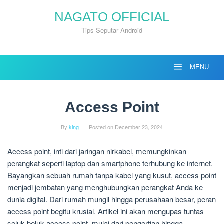
Skip
NAGATO OFFICIAL
to
content
Tips Seputar Android
MENU
Access Point
By
king
Posted on
December 23, 2024
Access point, inti dari jaringan nirkabel, memungkinkan
perangkat seperti laptop dan smartphone terhubung ke internet.
Bayangkan sebuah rumah tanpa kabel yang kusut, access point
menjadi jembatan yang menghubungkan perangkat Anda ke
dunia digital. Dari rumah mungil hingga perusahaan besar, peran
access point begitu krusial. Artikel ini akan mengupas tuntas
seluk-beluk access point, mulai dari pengertian hingga