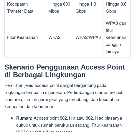
Kecepatan
Hingga 600
Hingga 1.3
Hingga 9.6
Transfer Data
Mbps
Gbps
Gbps
WPA3 dan
fitur
Fitur Keamanan
WPA2
WPA2/WPA3
keamanan
canggih
lainnya
Skenario Penggunaan Access Point
di Berbagai Lingkungan
Pemilihan jenis access point sangat bergantung pada
lingkungan tempat ia digunakan. Pertimbangan utama meliputi
luas area, jumlah perangkat yang terhubung, dan kebutuhan
kecepatan dan keamanan.
Rumah:
Access point 802.11n atau 802.11ac biasanya
cukup untuk rumah berukuran sedang. Fitur keamanan
WPA2 sudah cukup memadai.