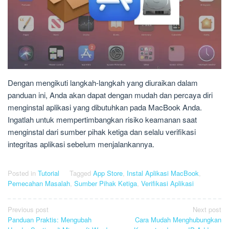
Dengan mengikuti langkah-langkah yang diuraikan dalam
panduan ini, Anda akan dapat dengan mudah dan percaya diri
menginstal aplikasi yang dibutuhkan pada MacBook Anda.
Ingatlah untuk mempertimbangkan risiko keamanan saat
menginstal dari sumber pihak ketiga dan selalu verifikasi
integritas aplikasi sebelum menjalankannya.
Posted in
Tutorial
Tagged
App Store
,
Instal Aplikasi MacBook
,
Pemecahan Masalah
,
Sumber Pihak Ketiga
,
Verifikasi Aplikasi
Post
Previous post
Next post