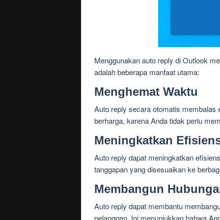
Menggunakan auto reply di Outlook m
adalah beberapa manfaat utama:
Menghemat Waktu
Auto reply secara otomatis membalas 
berharga, karena Anda tidak perlu memb
Meningkatkan Efisiens
Auto reply dapat meningkatkan efisie
tanggapan yang disesuaikan ke berbagai
Membangun Hubungan 
Auto reply dapat membantu membangun
pelanggan. Ini menunjukkan bahwa An