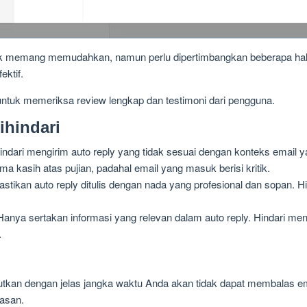
ook memang memudahkan, namun perlu dipertimbangkan beberapa hal
ektif.
untuk memeriksa review lengkap dan testimoni dari pengguna.
ihindari
indari mengirim auto reply yang tidak sesuai dengan konteks email
ima kasih atas pujian, padahal email yang masuk berisi kritik.
astikan auto reply ditulis dengan nada yang profesional dan sopan.
Hanya sertakan informasi yang relevan dalam auto reply. Hindari men
.
tkan dengan jelas jangka waktu Anda akan tidak dapat membalas em
asan.