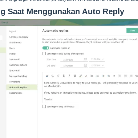
ng Saat Menggunakan Auto Reply