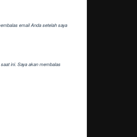
 membalas email Anda setelah saya
 saat ini. Saya akan membalas