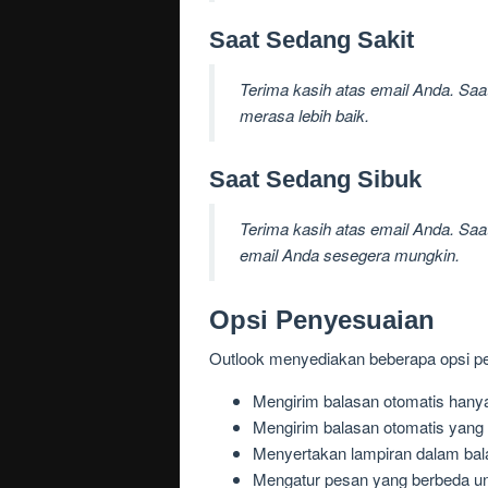
Saat Sedang Sakit
Terima kasih atas email Anda. Saa
merasa lebih baik.
Saat Sedang Sibuk
Terima kasih atas email Anda. Saa
email Anda sesegera mungkin.
Opsi Penyesuaian
Outlook menyediakan beberapa opsi pe
Mengirim balasan otomatis hanya
Mengirim balasan otomatis yang 
Menyertakan lampiran dalam bal
Mengatur pesan yang berbeda unt