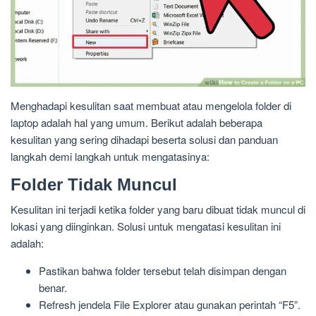
Menghadapi kesulitan saat membuat atau mengelola folder di
laptop adalah hal yang umum. Berikut adalah beberapa
kesulitan yang sering dihadapi beserta solusi dan panduan
langkah demi langkah untuk mengatasinya:
Folder Tidak Muncul
Kesulitan ini terjadi ketika folder yang baru dibuat tidak muncul di
lokasi yang diinginkan. Solusi untuk mengatasi kesulitan ini
adalah:
Pastikan bahwa folder tersebut telah disimpan dengan
benar.
Refresh jendela File Explorer atau gunakan perintah “F5”.