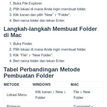
Buka File Explorer.
Pilih lokasi di mana Anda ingin membuat folder.
Klik kanan dan pilih “New” > “Folder”.
Beri nama folder dan tekan Enter.
Langkah-langkah Membuat Folder
di Mac
Buka Finder.
Pilih lokasi di mana Anda ingin membuat folder.
Klik “File” > “New Folder”.
Beri nama folder dan tekan Enter.
Tabel Perbandingan Metode
Pembuatan Folder
METODE
WINDOWS
MAC
Klik kanan > New >
File > New
Lokasi Menu
Folder
Folder
Pintasan
Command +