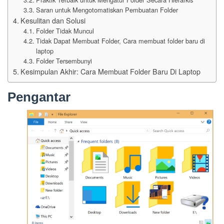
Saran untuk Mengotomatiskan Pembuatan Folder
Kesulitan dan Solusi
Folder Tidak Muncul
Tidak Dapat Membuat Folder, Cara membuat folder baru di
laptop
Folder Tersembunyi
Kesimpulan Akhir: Cara Membuat Folder Baru Di Laptop
Pengantar