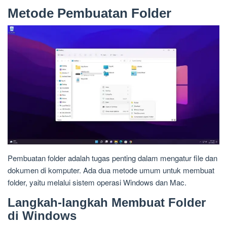
Metode Pembuatan Folder
Pembuatan folder adalah tugas penting dalam mengatur file dan
dokumen di komputer. Ada dua metode umum untuk membuat
folder, yaitu melalui sistem operasi Windows dan Mac.
Langkah-langkah Membuat Folder
di Windows