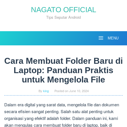
Skip
NAGATO OFFICIAL
to
content
Tips Seputar Android
MENU
Cara Membuat Folder Baru di
Laptop: Panduan Praktis
untuk Mengelola File
By
king
Posted on
June 10, 2024
Dalam era digital yang sarat data, mengelola file dan dokumen
secara efisien sangat penting. Salah satu alat penting untuk
organisasi yang efektif adalah folder. Dalam panduan ini, kami
akan mengulas cara membuat folder baru di laptop, baik di