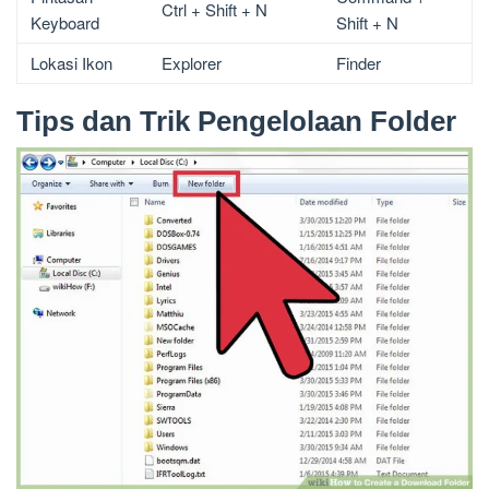
Ctrl + Shift + N
Keyboard
Shift + N
Lokasi Ikon
Explorer
Finder
Tips dan Trik Pengelolaan Folder