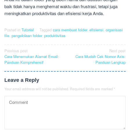
baik tidak hanya menghemat waktu dan frustrasi, tetapi juga
meningkatkan produktivitas dan efisiensi kerja Anda.
Posted in
Tutorial
Tagged
cara membuat folder
,
efisiensi
,
organisasi
file
,
pengelolaan folder
,
produktivitas
Post
Previous post
Next post
Cara Menemukan Alamat Email:
Cara Mudah Cek Nomor Axis:
navigation
Panduan Komprehensif
Panduan Lengkap
Leave a Reply
Your email address will not be published.
Required fields are marked
*