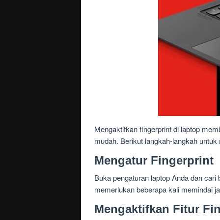
Mengaktifkan fingerprint di laptop 
mudah. Berikut langkah-langkah untuk
Mengatur Fingerprint
Buka pengaturan laptop Anda dan cari ba
memerlukan beberapa kali memindai ja
Mengaktifkan Fitur Fin