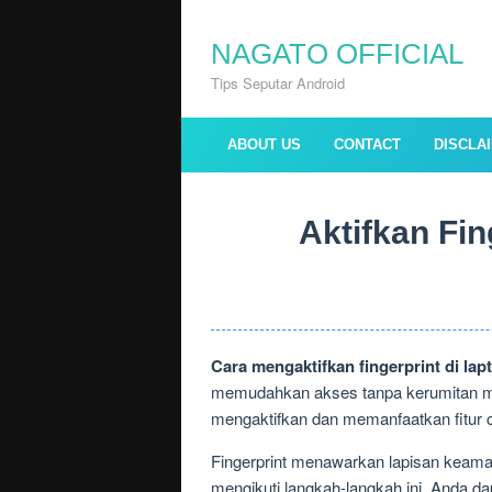
Skip
to
NAGATO OFFICIAL
content
Tips Seputar Android
ABOUT US
CONTACT
DISCLA
Aktifkan Fi
Cara mengaktifkan fingerprint di lap
memudahkan akses tanpa kerumitan me
mengaktifkan dan memanfaatkan fitur c
Fingerprint menawarkan lapisan keama
mengikuti langkah-langkah ini, Anda d