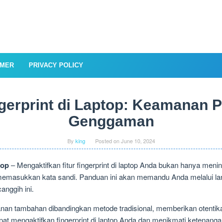
IMER
PRIVACY POLICY
ngerprint di Laptop: Keamanan P
Genggaman
By
king
Posted on
June 10, 2024
top
– Mengaktifkan fitur fingerprint di laptop Anda bukan hanya meni
masukkan kata sandi. Panduan ini akan memandu Anda melalui la
anggih ini.
nan tambahan dibandingkan metode tradisional, memberikan otentik
apat mengaktifkan fingerprint di laptop Anda dan menikmati ketenang