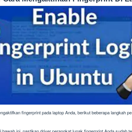
gaktifkan fingerprint pada laptop Anda, berikut beberapa langkah
awah ini, pastikan driver perangkat lunak fingerprint Anda sudah ter