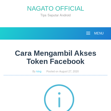
Skip
NAGATO OFFICIAL
to
content
Tips Seputar Android
MENU
Cara Mengambil Akses
Token Facebook
By
king
Posted on
August 27, 2020