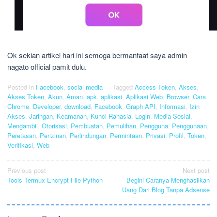
Ok sekian artikel hari ini semoga bermanfaat saya admin
nagato official pamit dulu.
Posted in
Facebook
,
social media
Tagged
Access Token
,
Akses
,
Akses Token
,
Akun
,
Aman
,
apk
,
aplikasi
,
Aplikasi Web
,
Browser
,
Cara
,
Chrome
,
Developer
,
download
,
Facebook
,
Graph API
,
Informasi
,
Izin
Akses
,
Jaringan
,
Keamanan
,
Kunci Rahasia
,
Login
,
Media Sosial
,
Mengambil
,
Otorisasi
,
Pembuatan
,
Pemulihan
,
Pengguna
,
Penggunaan
,
Peretasan
,
Perizinan
,
Perlindungan
,
Permintaan
,
Privasi
,
Profil
,
Token
,
Verifikasi
,
Web
Post
Previous post
Next post
Tools Termux Encrypt File Python
Begini Caranya Menghasilkan
navigation
Uang Dari Blog Tanpa Adsense