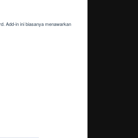
rd. Add-in ini biasanya menawarkan