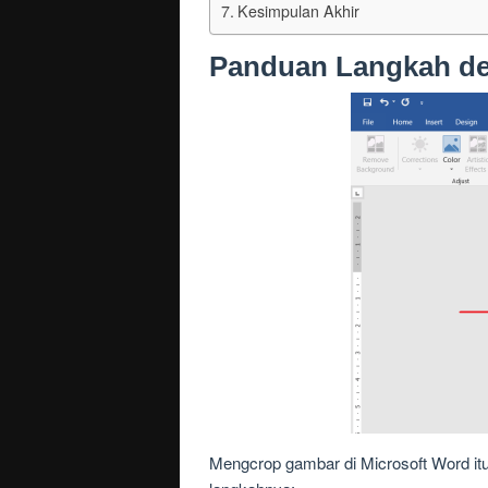
Kesimpulan Akhir
Panduan Langkah d
Mengcrop gambar di Microsoft Word it