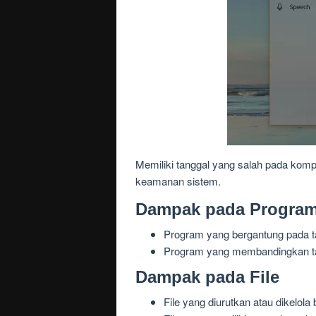
Memiliki tanggal yang salah pada kom
keamanan sistem.
Dampak pada Progra
Program yang bergantung pada ta
Program yang membandingkan tang
Dampak pada File
File yang diurutkan atau dikelola