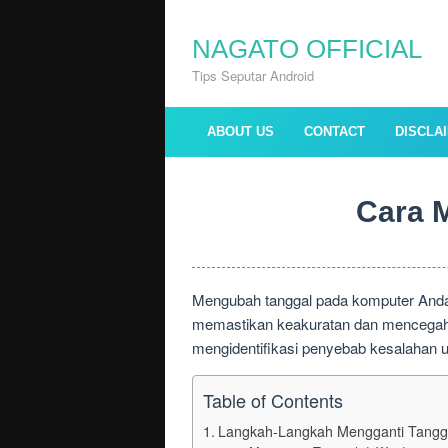
Skip
to
NAGATO OFFICIAL
content
Tips Seputar Android
ABOUT US
CONTACT
DISCLA
Cara 
Mengubah tanggal pada komputer Anda 
memastikan keakuratan dan mencegah m
mengidentifikasi penyebab kesalahan
Table of Contents
Langkah-Langkah Mengganti Tangga