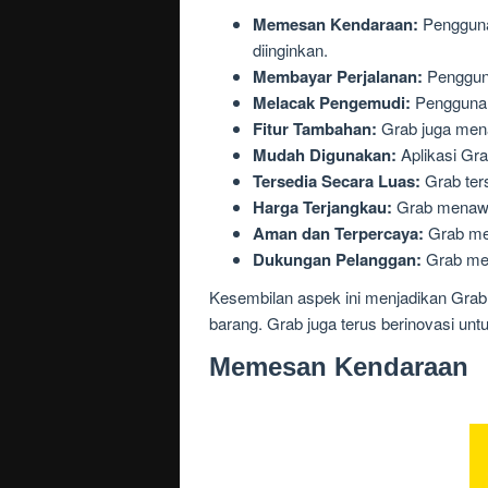
Memesan Kendaraan:
Pengguna
diinginkan.
Membayar Perjalanan:
Pengguna
Melacak Pengemudi:
Pengguna d
Fitur Tambahan:
Grab juga mena
Mudah Digunakan:
Aplikasi Gr
Tersedia Secara Luas:
Grab ters
Harga Terjangkau:
Grab menawar
Aman dan Terpercaya:
Grab mem
Dukungan Pelanggan:
Grab men
Kesembilan aspek ini menjadikan Grab 
barang. Grab juga terus berinovasi un
Memesan Kendaraan