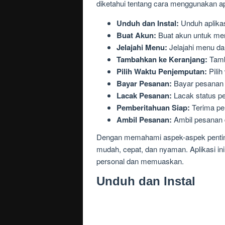
diketahui tentang cara menggunakan a
Unduh dan Instal:
Unduh aplikas
Buat Akun:
Buat akun untuk men
Jelajahi Menu:
Jelajahi menu d
Tambahkan ke Keranjang:
Tamba
Pilih Waktu Penjemputan:
Pilih
Bayar Pesanan:
Bayar pesanan
Lacak Pesanan:
Lacak status pe
Pemberitahuan Siap:
Terima pem
Ambil Pesanan:
Ambil pesanan d
Dengan memahami aspek-aspek penting
mudah, cepat, dan nyaman. Aplikasi i
personal dan memuaskan.
Unduh dan Instal