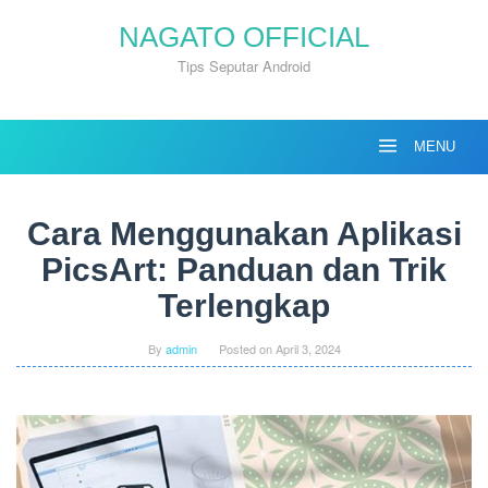
Skip
NAGATO OFFICIAL
to
content
Tips Seputar Android
MENU
Cara Menggunakan Aplikasi
PicsArt: Panduan dan Trik
Terlengkap
By
admin
Posted on
April 3, 2024