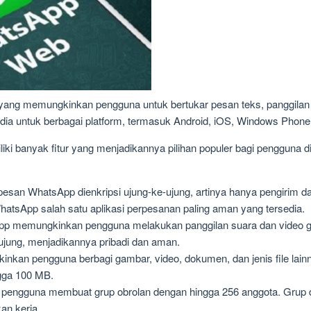
yang memungkinkan pengguna untuk bertukar pesan teks, panggilan s
ia untuk berbagai platform, termasuk Android, iOS, Windows Phone
 banyak fitur yang menjadikannya pilihan populer bagi pengguna di s
 pesan WhatsApp dienkripsi ujung-ke-ujung, artinya hanya pengirim
WhatsApp salah satu aplikasi perpesanan paling aman yang tersedia.
p memungkinkan pengguna melakukan panggilan suara dan video gr
e-ujung, menjadikannya pribadi dan aman.
inkan pengguna berbagi gambar, video, dokumen, dan jenis file la
ngga 100 MB.
engguna membuat grup obrolan dengan hingga 256 anggota. Grup d
an kerja.