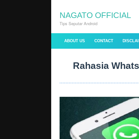
Skip
to
NAGATO OFFICIAL
content
Tips Seputar Android
ABOUT US
CONTACT
DISCLA
Rahasia Whats