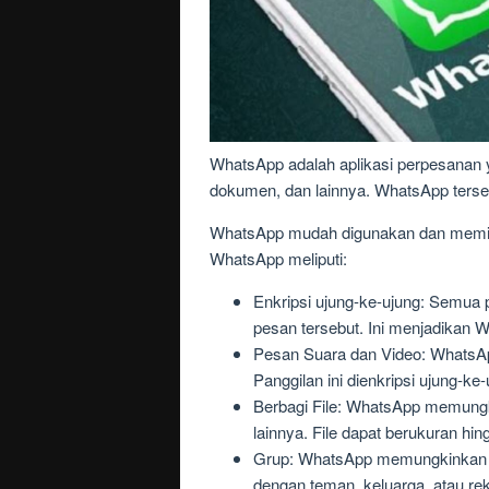
WhatsApp adalah aplikasi perpesanan 
dokumen, dan lainnya. WhatsApp tersed
WhatsApp mudah digunakan dan memiliki
WhatsApp meliputi:
Enkripsi ujung-ke-ujung: Semua
pesan tersebut. Ini menjadikan 
Pesan Suara dan Video: WhatsAp
Panggilan ini dienkripsi ujung-k
Berbagi File: WhatsApp memungk
lainnya. File dapat berukuran hi
Grup: WhatsApp memungkinkan p
dengan teman, keluarga, atau rek