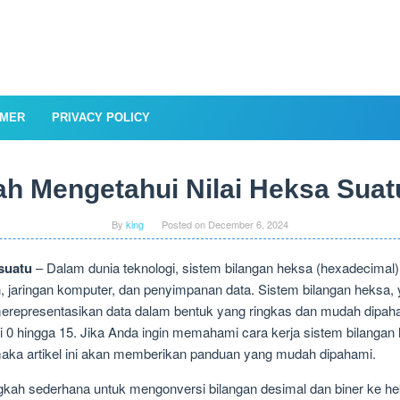
IMER
PRIVACY POLICY
h Mengetahui Nilai Heksa Suat
By
king
Posted on
December 6, 2024
suatu
– Dalam dunia teknologi, sistem bilangan heksa (hexadecima
n, jaringan komputer, dan penyimpanan data. Sistem bilangan heksa
erepresentasikan data dalam bentuk yang ringkas dan mudah dipah
dari 0 hingga 15. Jika Anda ingin memahami cara kerja sistem bilan
maka artikel ini akan memberikan panduan yang mudah dipahami.
gkah sederhana untuk mengonversi bilangan desimal dan biner ke hek