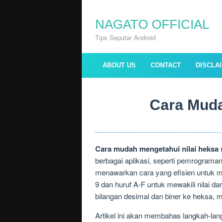
Skip
to
NAGATO OFFICIAL
content
Tips Seputar Android
ABOUT US
CONTACT
DISCLA
Cara Muda
Cara mudah mengetahui nilai heksa 
berbagai aplikasi, seperti pemrograma
menawarkan cara yang efisien untuk m
9 dan huruf A-F untuk mewakili nilai 
bilangan desimal dan biner ke heksa, 
Artikel ini akan membahas langkah-lan