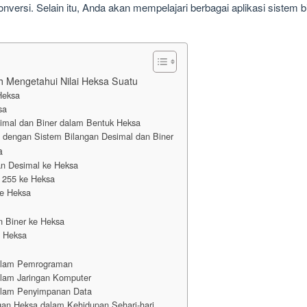
ersi. Selain itu, Anda akan mempelajari berbagai aplikasi sistem b
 Mengetahui Nilai Heksa Suatu
Heksa
sa
imal dan Biner dalam Bentuk Heksa
 dengan Sistem Bilangan Desimal dan Biner
a
an Desimal ke Heksa
 255 ke Heksa
ke Heksa
n Biner ke Heksa
e Heksa
dalam Pemrograman
alam Jaringan Komputer
dalam Penyimpanan Data
an Heksa dalam Kehidupan Sehari-hari