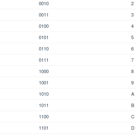
0010
2
0011
3
0100
4
0101
5
0110
6
0111
7
1000
8
1001
9
1010
A
1011
B
1100
C
1101
D