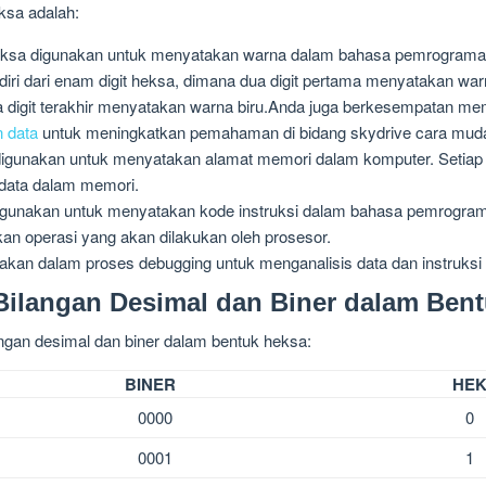
ksa adalah:
ksa digunakan untuk menyatakan warna dalam bahasa pemrograman 
rdiri dari enam digit heksa, dimana dua digit pertama menyatakan war
 digit terakhir menyatakan warna biru.Anda juga berkesempatan meme
 data
untuk meningkatkan pemahaman di bidang skydrive cara mud
igunakan untuk menyatakan alamat memori dalam komputer. Setiap a
data dalam memori.
gunakan untuk menyatakan kode instruksi dalam bahasa pemrograman
n operasi yang akan dilakukan oleh prosesor.
kan dalam proses debugging untuk menganalisis data dan instruks
Bilangan Desimal dan Biner dalam Ben
angan desimal dan biner dalam bentuk heksa:
BINER
HE
0000
0
0001
1