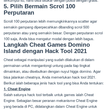
terkumpul itu, nanti bisa ditukar dengan pulsa dengan gratis.
5. Pilih Bermain Scrol 100
Perputaran
Scroll 100 perputaran lebih memungkinkannya scatter agar
semakin gampang diperpecahkan dibanding scrol 500
perputaran atau yang semakin besar. Dengan perputaran scrol
100 saja, Anda bisa mengatur modal dengan lebih bagus.
Langkah Cheat Games Domino
Island dengan Hack Tool 2021
Cheat sebagai manipulasi yang sudah dilakukan di dalam
permainan untuk mengantongi untung pada tiap tingkat
dimainkan, atau disebutkan dengan nuyul higgs domino. Agar
bisa jalankan cheatnya, Anda memerlukan hack tool 2021.
Berikut ialah beberapa jenis hack tool yang bisa Anda tentukan:
1. Cheat Engine
Salah satunya hack tool terbaik untuk games ialah Cheat
Engine. Sebagian besar peranan mekanisme Cheat Engine
yang berada di PC, didatangkan dalam Cheat Engine untuk