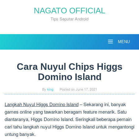
Skip
NAGATO OFFICIAL
to
content
Tips Seputar Android
MENU
Cara Nuyul Chips Higgs
Domino Island
By
king
Posted on
June 17, 2021
Langkah Nuyul Higgs Domino Island
– Sekarang ini, banyak
games online yang tawarkan beragam feature menarik. Satu
diantaranya, Higgs Domino Island. Seringkali beberapa pemain
cari tahu langkah nuyul Higgs Domino Island untuk mengantongi
untung banyak.