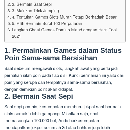
2. Bermain Saat Sepi
3. Mainkan Trick Jumping
4. Tentukan Games Slots Murah Tetapi Berhadiah Besar
5. Pilih Bermain Scrol 100 Perputaran
Langkah Cheat Games Domino Island dengan Hack Tool
2021
1. Permainkan Games dalam Status
Poin Sama-sama Bersisihan
Saat sebelum mengawali slots, langkah awal yang perlu jadi
perhatian ialah poin pada tiap sisi. Kunci permainan ini yaitu cari
poin yang serupa dan tempatnya sama-sama bersisihan,
dengan demikian point akan didapat.
2. Bermain Saat Sepi
Saat sepi pemain, kesempatan memburu jekpot saat bermain
slots semakin lebih gampang. Misalkan saja, saat
memasangkan 100.000 bet, Anda berkesempatan
mendapatkan jekpot sejumlah 3d atau bahkan juga lebih