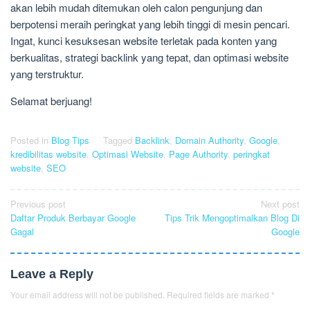
akan lebih mudah ditemukan oleh calon pengunjung dan
berpotensi meraih peringkat yang lebih tinggi di mesin pencari.
Ingat, kunci kesuksesan website terletak pada konten yang
berkualitas, strategi backlink yang tepat, dan optimasi website
yang terstruktur.
Selamat berjuang!
Posted in
Blog Tips
Tagged
Backlink
,
Domain Authority
,
Google
,
kredibilitas website
,
Optimasi Website
,
Page Authority
,
peringkat
website
,
SEO
Post
Previous post
Next post
Daftar Produk Berbayar Google
Tips Trik Mengoptimalkan Blog Di
navigation
Gagal
Google
Leave a Reply
Your email address will not be published.
Required fields are marked
*