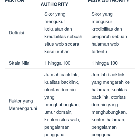
FAKTOR
PAGE AUTHORITY
AUTHORITY
Skor yang
Skor yang
mengukur
mengukur
kekuatan dan
kredibilitas dan
Definisi
kredibilitas sebuah
pengaruh sebuah
situs web secara
halaman web
keseluruhan
tertentu
Skala Nilai
1 hingga 100
1 hingga 100
Jumlah backlink,
Jumlah backlink
kualitas backlink,
yang mengarah ke
otoritas domain
halaman, kualitas
yang
backlink, otoritas
Faktor yang
menghubungkan,
domain yang
Memengaruhi
umur domain,
menghubungkan,
konten situs web,
konten halaman,
pengalaman
pengalaman
pengguna
pengguna