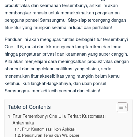
produktivitas dan keamanan tersembunyi, artikel ini akan
membongkar rahasia untuk memaksimalkan pengalaman
pengguna ponsel Samsungmu. Siap-siap tercengang dengan
fitur-fitur yang mungkin selama ini luput dari perhatian!
Panduan ini akan mengupas tuntas berbagai fitur tersembunyi
One UI 6, mulai dari trik mengubah tampilan ikon dan tema
hingga pengaturan privasi dan keamanan yang super canggih.
Kita akan menjelajahi cara meningkatkan produktivitas dengan
shortcut dan pengelolaan notifikasi yang efisien, serta
menemukan fitur aksesibilitas yang mungkin belum kamu
ketahui. Ikuti langkah-langkahnya, dan ubah ponsel
Samsungmu menjadi lebih personal dan efisien!
Table of Contents
Fitur Tersembunyi One UI 6 Terkait Kustomisasi
Antarmuka
Fitur Kustomisasi Ikon Aplikasi
Pengaturan Tema dan Wallpaper