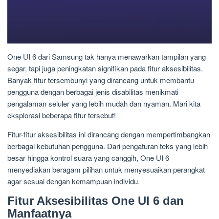
One UI 6 dari Samsung tak hanya menawarkan tampilan yang
segar, tapi juga peningkatan signifikan pada fitur aksesibilitas.
Banyak fitur tersembunyi yang dirancang untuk membantu
pengguna dengan berbagai jenis disabilitas menikmati
pengalaman seluler yang lebih mudah dan nyaman. Mari kita
eksplorasi beberapa fitur tersebut!
Fitur-fitur aksesibilitas ini dirancang dengan mempertimbangkan
berbagai kebutuhan pengguna. Dari pengaturan teks yang lebih
besar hingga kontrol suara yang canggih, One UI 6
menyediakan beragam pilihan untuk menyesuaikan perangkat
agar sesuai dengan kemampuan individu.
Fitur Aksesibilitas One UI 6 dan
Manfaatnya