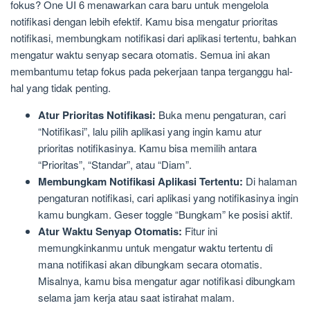
fokus? One UI 6 menawarkan cara baru untuk mengelola
notifikasi dengan lebih efektif. Kamu bisa mengatur prioritas
notifikasi, membungkam notifikasi dari aplikasi tertentu, bahkan
mengatur waktu senyap secara otomatis. Semua ini akan
membantumu tetap fokus pada pekerjaan tanpa terganggu hal-
hal yang tidak penting.
Atur Prioritas Notifikasi:
Buka menu pengaturan, cari
“Notifikasi”, lalu pilih aplikasi yang ingin kamu atur
prioritas notifikasinya. Kamu bisa memilih antara
“Prioritas”, “Standar”, atau “Diam”.
Membungkam Notifikasi Aplikasi Tertentu:
Di halaman
pengaturan notifikasi, cari aplikasi yang notifikasinya ingin
kamu bungkam. Geser toggle “Bungkam” ke posisi aktif.
Atur Waktu Senyap Otomatis:
Fitur ini
memungkinkanmu untuk mengatur waktu tertentu di
mana notifikasi akan dibungkam secara otomatis.
Misalnya, kamu bisa mengatur agar notifikasi dibungkam
selama jam kerja atau saat istirahat malam.