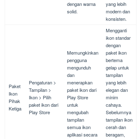
dengan warna
yang lebih
solid.
modern dan
konsisten.
Mengganti
ikon standar
dengan
Memungkinkan
paket ikon
pengguna
bertema
mengunduh
gelap untuk
dan
tampilan
Pengaturan >
menerapkan
yang lebih
Paket
Tampilan >
paket ikon dari
elegan dan
Ikon
Ikon > Pilih
Play Store
minim
Pihak
paket ikon dari
untuk
cahaya.
Ketiga
Play Store
mengubah
Sebelumnya
tampilan
tampilan ikon
semua ikon
cerah dan
aplikasi secara
beragam,