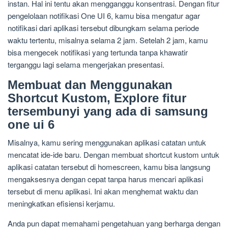
instan. Hal ini tentu akan mengganggu konsentrasi. Dengan fitur
pengelolaan notifikasi One UI 6, kamu bisa mengatur agar
notifikasi dari aplikasi tersebut dibungkam selama periode
waktu tertentu, misalnya selama 2 jam. Setelah 2 jam, kamu
bisa mengecek notifikasi yang tertunda tanpa khawatir
terganggu lagi selama mengerjakan presentasi.
Membuat dan Menggunakan
Shortcut Kustom, Explore fitur
tersembunyi yang ada di samsung
one ui 6
Misalnya, kamu sering menggunakan aplikasi catatan untuk
mencatat ide-ide baru. Dengan membuat shortcut kustom untuk
aplikasi catatan tersebut di homescreen, kamu bisa langsung
mengaksesnya dengan cepat tanpa harus mencari aplikasi
tersebut di menu aplikasi. Ini akan menghemat waktu dan
meningkatkan efisiensi kerjamu.
Anda pun dapat memahami pengetahuan yang berharga dengan