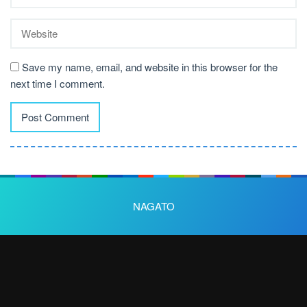
Save my name, email, and website in this browser for the
next time I comment.
NAGATO