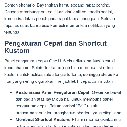
Contoh skenario: Bayangkan kamu sedang rapat penting.
Dengan membungkam notifikasi dari aplikasi media sosial,
kamu bisa fokus penuh pada rapat tanpa gangguan. Setelah
rapat selesai, kamu bisa kembali memeriksa notifikasi yang
tertunda.
Pengaturan Cepat dan Shortcut
Kustom
Panel pengaturan cepat One UI 6 bisa dikustomisasi sesuai
kebutuhanmu. Selain itu, kamu juga bisa membuat shortcut
kustom untuk aplikasi atau fungsi tertentu, sehingga akses ke
fitur yang sering digunakan menjadi lebih cepat dan mudah.
Kustomisasi Panel Pengaturan Cepat:
Geser ke bawah
dari bagian atas layar dua kali untuk membuka panel
pengaturan cepat. Tekan tombol “Edit” untuk
menambahkan atau menghapus shortcut yang diinginkan.
Membuat Shortcut Kustom:
Fitur ini memungkinkanmu
untuk membuat shortcut ke aplikasi atau fungsi tertentu.