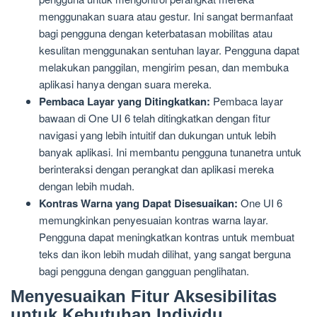
menggunakan suara atau gestur. Ini sangat bermanfaat
bagi pengguna dengan keterbatasan mobilitas atau
kesulitan menggunakan sentuhan layar. Pengguna dapat
melakukan panggilan, mengirim pesan, dan membuka
aplikasi hanya dengan suara mereka.
Pembaca Layar yang Ditingkatkan:
Pembaca layar
bawaan di One UI 6 telah ditingkatkan dengan fitur
navigasi yang lebih intuitif dan dukungan untuk lebih
banyak aplikasi. Ini membantu pengguna tunanetra untuk
berinteraksi dengan perangkat dan aplikasi mereka
dengan lebih mudah.
Kontras Warna yang Dapat Disesuaikan:
One UI 6
memungkinkan penyesuaian kontras warna layar.
Pengguna dapat meningkatkan kontras untuk membuat
teks dan ikon lebih mudah dilihat, yang sangat berguna
bagi pengguna dengan gangguan penglihatan.
Menyesuaikan Fitur Aksesibilitas
untuk Kebutuhan Individu