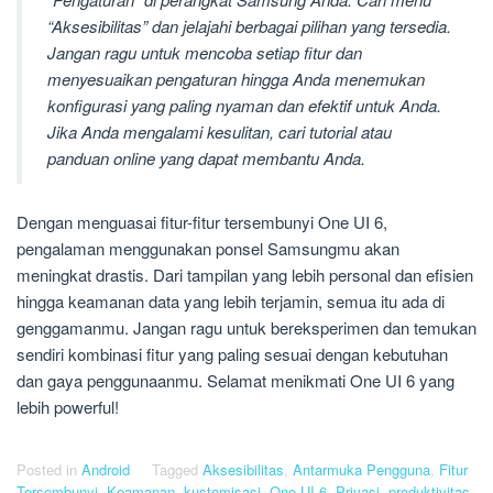
“Aksesibilitas” dan jelajahi berbagai pilihan yang tersedia.
Jangan ragu untuk mencoba setiap fitur dan
menyesuaikan pengaturan hingga Anda menemukan
konfigurasi yang paling nyaman dan efektif untuk Anda.
Jika Anda mengalami kesulitan, cari tutorial atau
panduan online yang dapat membantu Anda.
Dengan menguasai fitur-fitur tersembunyi One UI 6,
pengalaman menggunakan ponsel Samsungmu akan
meningkat drastis. Dari tampilan yang lebih personal dan efisien
hingga keamanan data yang lebih terjamin, semua itu ada di
genggamanmu. Jangan ragu untuk bereksperimen dan temukan
sendiri kombinasi fitur yang paling sesuai dengan kebutuhan
dan gaya penggunaanmu. Selamat menikmati One UI 6 yang
lebih powerful!
Posted in
Android
Tagged
Aksesibilitas
,
Antarmuka Pengguna
,
Fitur
Tersembunyi
,
Keamanan
,
kustomisasi
,
One UI 6
,
Privasi
,
produktivitas
,