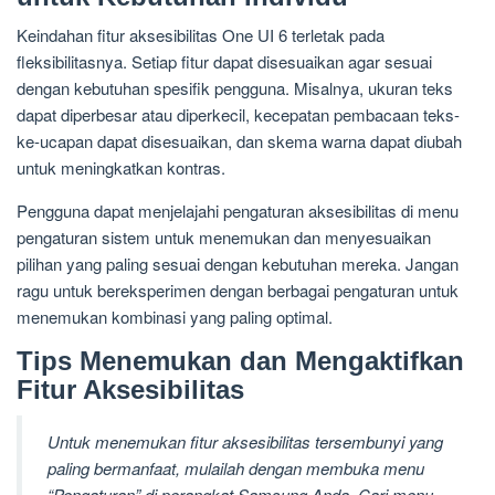
Keindahan fitur aksesibilitas One UI 6 terletak pada
fleksibilitasnya. Setiap fitur dapat disesuaikan agar sesuai
dengan kebutuhan spesifik pengguna. Misalnya, ukuran teks
dapat diperbesar atau diperkecil, kecepatan pembacaan teks-
ke-ucapan dapat disesuaikan, dan skema warna dapat diubah
untuk meningkatkan kontras.
Pengguna dapat menjelajahi pengaturan aksesibilitas di menu
pengaturan sistem untuk menemukan dan menyesuaikan
pilihan yang paling sesuai dengan kebutuhan mereka. Jangan
ragu untuk bereksperimen dengan berbagai pengaturan untuk
menemukan kombinasi yang paling optimal.
Tips Menemukan dan Mengaktifkan
Fitur Aksesibilitas
Untuk menemukan fitur aksesibilitas tersembunyi yang
paling bermanfaat, mulailah dengan membuka menu
“Pengaturan” di perangkat Samsung Anda. Cari menu