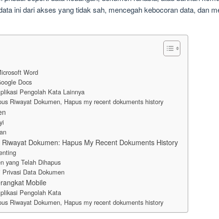
ta ini dari akses yang tidak sah, mencegah kebocoran data, dan 
icrosoft Word
oogle Docs
likasi Pengolah Kata Lainnya
us Riwayat Dokumen, Hapus my recent dokuments history
en
yi
nan
Riwayat Dokumen: Hapus My Recent Dokuments History
nting
n yang Telah Dihapus
i Privasi Data Dokumen
rangkat Mobile
likasi Pengolah Kata
us Riwayat Dokumen, Hapus my recent dokuments history