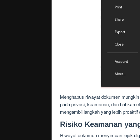
Menghapus riwayat dokumen mungkin te
pada privasi, keamanan, dan bahkan e
mengambil langkah yang lebih proaktif 
Risiko Keamanan yan
Riwayat dokumen menyimpan jejak digita