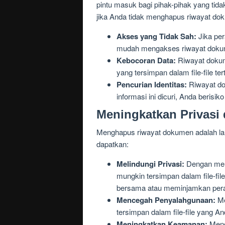
pintu masuk bagi pihak-pihak yang ti
jika Anda tidak menghapus riwayat do
Akses yang Tidak Sah:
Jika per
mudah mengakses riwayat dokumen
Kebocoran Data:
Riwayat dokume
yang tersimpan dalam file-file te
Pencurian Identitas:
Riwayat dok
informasi ini dicuri, Anda berisik
Meningkatkan Privasi
Menghapus riwayat dokumen adalah lan
dapatkan:
Melindungi Privasi:
Dengan meng
mungkin tersimpan dalam file-fil
bersama atau meminjamkan peran
Mencegah Penyalahgunaan:
Me
tersimpan dalam file-file yang An
Meningkatkan Keamanan:
Meng