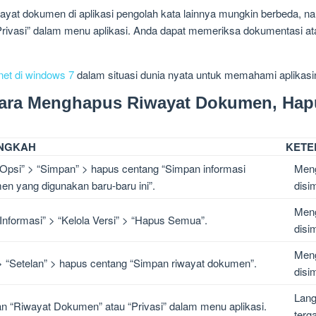
yat dokumen di aplikasi pengolah kata lainnya mungkin berbeda, n
ivasi” dalam menu aplikasi. Anda dapat memeriksa dokumentasi atau
net di windows 7
dalam situasi dunia nyata untuk memahami aplikasi
Cara Menghapus Riwayat Dokumen, Hap
NGKAH
KETE
 “Opsi” > “Simpan” > hapus centang “Simpan informasi
Meng
en yang digunakan baru-baru ini”.
disi
Meng
“Informasi” > “Kelola Versi” > “Hapus Semua”.
disi
Meng
 “Setelan” > hapus centang “Simpan riwayat dokumen”.
disi
Lang
an “Riwayat Dokumen” atau “Privasi” dalam menu aplikasi.
terg