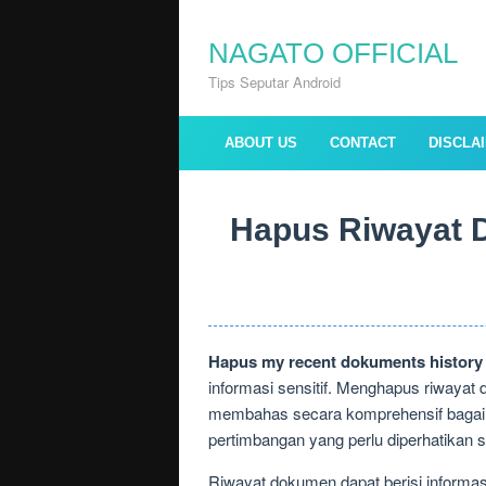
Skip
to
NAGATO OFFICIAL
content
Tips Seputar Android
ABOUT US
CONTACT
DISCLA
Hapus Riwayat 
Hapus my recent dokuments history
informasi sensitif. Menghapus riwayat 
membahas secara komprehensif bagaima
pertimbangan yang perlu diperhatika
Riwayat dokumen dapat berisi informas