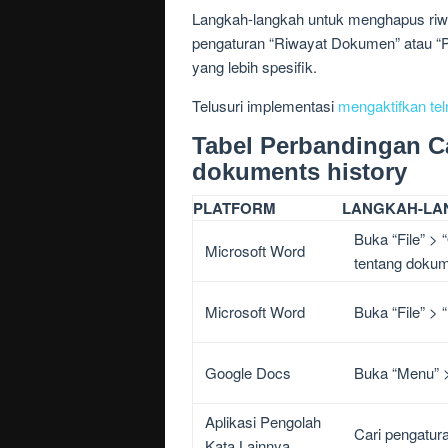
Langkah-langkah untuk menghapus riwa
pengaturan “Riwayat Dokumen” atau “Pr
yang lebih spesifik.
Telusuri implementasi
mengaktifkan tel
Tabel Perbandingan 
dokuments history
PLATFORM
LANGKAH-LA
Buka “File” >
Microsoft Word
tentang dokum
Microsoft Word
Buka “File” > 
Google Docs
Buka “Menu” >
Aplikasi Pengolah
Cari pengatur
Kata Lainnya