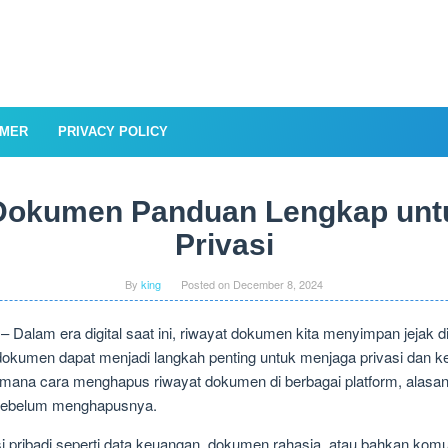
IMER
PRIVACY POLICY
Dokumen Panduan Lengkap unt
Privasi
By
king
Posted on
December 8, 2024
– Dalam era digital saat ini, riwayat dokumen kita menyimpan jejak 
dokumen dapat menjadi langkah penting untuk menjaga privasi dan ke
na cara menghapus riwayat dokumen di berbagai platform, alasan m
n sebelum menghapusnya.
i pribadi seperti data keuangan, dokumen rahasia, atau bahkan komu