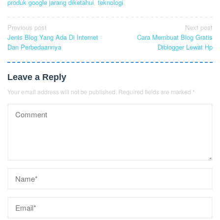
produk google jarang diketahui
,
teknologi
Post
Previous post
Next post
Jenis Blog Yang Ada Di Internet
Cara Membuat Blog Gratis
navigation
Dan Perbedaannya
Diblogger Lewat Hp
Leave a Reply
Your email address will not be published.
Required fields are marked
*