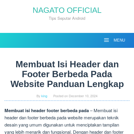
Skip
NAGATO OFFICIAL
to
content
Tips Seputar Android
MENU
Membuat Isi Header dan
Footer Berbeda Pada
Website Panduan Lengkap
By
king
Posted on
December 10, 2024
Membuat isi header footer berbeda pada
– Membuat isi
header dan footer berbeda pada website merupakan teknik
desain yang umum digunakan untuk menciptakan tampilan
yang lebih menarik dan fungsional. Dengan header dan footer