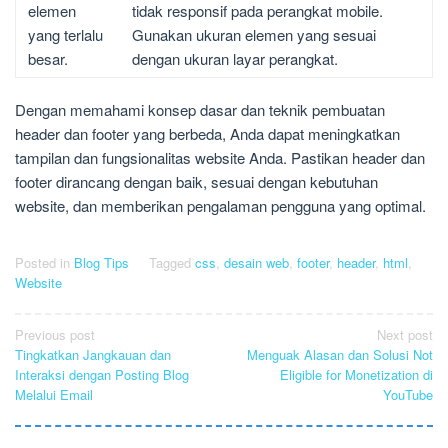
elemen
tidak responsif pada perangkat mobile.
yang terlalu
Gunakan ukuran elemen yang sesuai
besar.
dengan ukuran layar perangkat.
Dengan memahami konsep dasar dan teknik pembuatan
header dan footer yang berbeda, Anda dapat meningkatkan
tampilan dan fungsionalitas website Anda. Pastikan header dan
footer dirancang dengan baik, sesuai dengan kebutuhan
website, dan memberikan pengalaman pengguna yang optimal.
Posted in
Blog Tips
Tagged
css
,
desain web
,
footer
,
header
,
html
,
Website
Post
Previous post
Next post
Tingkatkan Jangkauan dan
Menguak Alasan dan Solusi Not
navigation
Interaksi dengan Posting Blog
Eligible for Monetization di
Melalui Email
YouTube