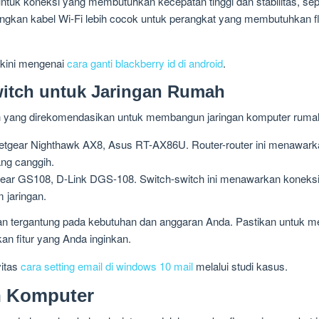
untuk koneksi yang membutuhkan kecepatan tinggi dan stabilitas, sep
angkan kabel Wi-Fi lebih cocok untuk perangkat yang membutuhkan flek
rkini mengenai
cara ganti blackberry id di android
.
itch untuk Jaringan Rumah
tch yang direkomendasikan untuk membangun jaringan komputer ruma
tgear Nighthawk AX8, Asus RT-AX86U. Router-router ini menawarkan
ang canggih.
ar GS108, D-Link DGS-108. Switch-switch ini menawarkan koneksi k
 jaringan.
akan tergantung pada kebutuhan dan anggaran Anda. Pastikan untuk m
 fitur yang Anda inginkan.
vitas
cara setting email di windows 10 mail
melalui studi kasus.
n Komputer