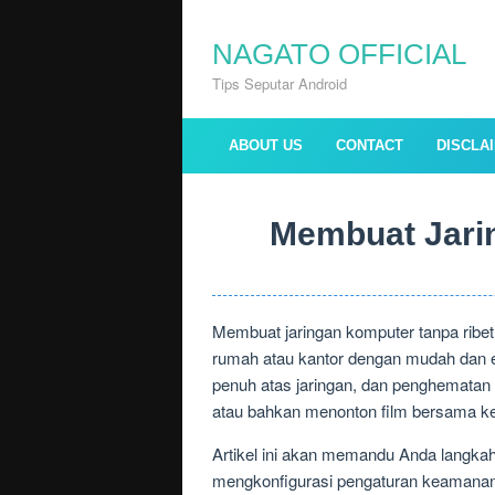
Skip
to
NAGATO OFFICIAL
content
Tips Seputar Android
ABOUT US
CONTACT
DISCLA
Membuat Jari
Membuat jaringan komputer tanpa ribe
rumah atau kantor dengan mudah dan ef
penuh atas jaringan, dan penghematan 
atau bahkan menonton film bersama kel
Artikel ini akan memandu Anda langka
mengkonfigurasi pengaturan keamanan.