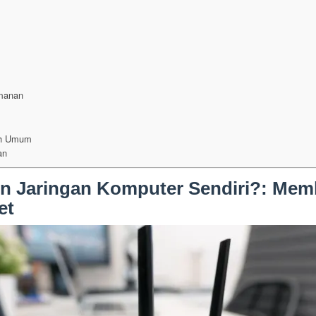
manan
ah Umum
an
Jaringan Komputer Sendiri?: Memb
et