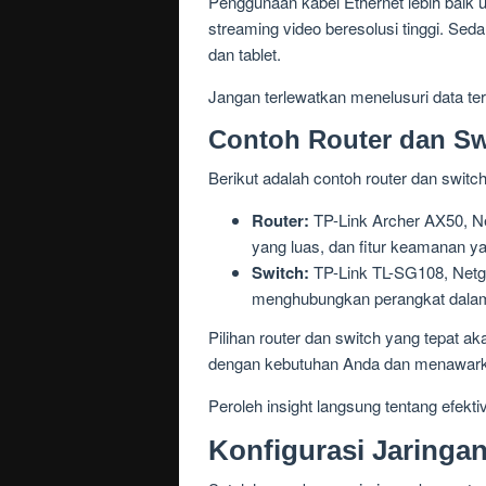
Penggunaan kabel Ethernet lebih baik 
streaming video beresolusi tinggi. Sed
dan tablet.
Jangan terlewatkan menelusuri data te
Contoh Router dan Sw
Berikut adalah contoh router dan swi
Router:
TP-Link Archer AX50, Ne
yang luas, dan fitur keamanan y
Switch:
TP-Link TL-SG108, Netge
menghubungkan perangkat dalam
Pilihan router dan switch yang tepat 
dengan kebutuhan Anda dan menawarkan
Peroleh insight langsung tentang efekti
Konfigurasi Jaringa