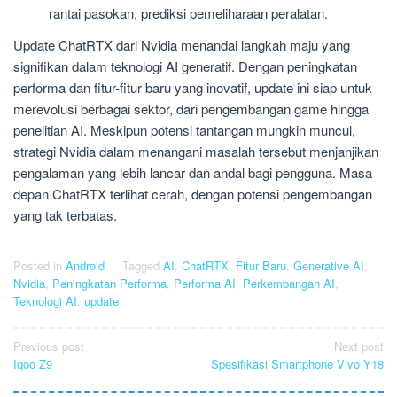
rantai pasokan, prediksi pemeliharaan peralatan.
Update ChatRTX dari Nvidia menandai langkah maju yang
signifikan dalam teknologi AI generatif. Dengan peningkatan
performa dan fitur-fitur baru yang inovatif, update ini siap untuk
merevolusi berbagai sektor, dari pengembangan game hingga
penelitian AI. Meskipun potensi tantangan mungkin muncul,
strategi Nvidia dalam menangani masalah tersebut menjanjikan
pengalaman yang lebih lancar dan andal bagi pengguna. Masa
depan ChatRTX terlihat cerah, dengan potensi pengembangan
yang tak terbatas.
Posted in
Android
Tagged
AI
,
ChatRTX
,
Fitur Baru
,
Generative AI
,
Nvidia
,
Peningkatan Performa
,
Performa AI
,
Perkembangan AI
,
Teknologi AI
,
update
Post
Previous post
Next post
Iqoo Z9
Spesifikasi Smartphone Vivo Y18
navigation