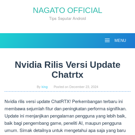
Skip
NAGATO OFFICIAL
to
content
Tips Seputar Android
MENU
Nvidia Rilis Versi Update
Chatrtx
By
king
Posted on
December 23, 2024
Nvidia rilis versi update ChatRTX! Perkembangan terbaru ini
membawa sejumlah fitur dan peningkatan performa signifikan.
Update ini menjanjikan pengalaman pengguna yang lebih baik,
baik bagi pengembang game, peneliti AI, maupun pengguna
umum. Simak detailnya untuk mengetahui apa saja yang baru