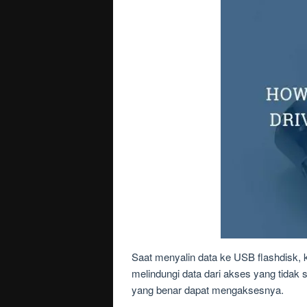
Saat menyalin data ke USB flashdisk, 
melindungi data dari akses yang tidak
yang benar dapat mengaksesnya.