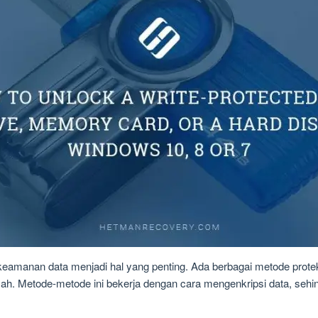
keamanan data menjadi hal yang penting. Ada berbagai metode protek
 sah. Metode-metode ini bekerja dengan cara mengenkripsi data, seh