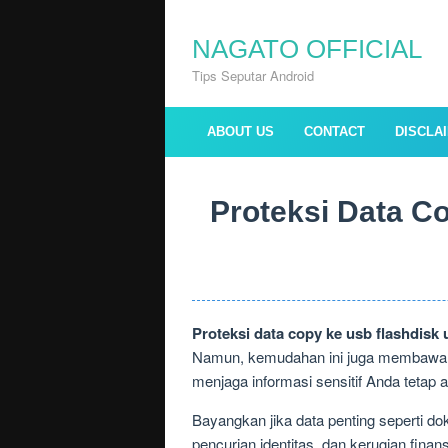
Skip
to
NAGATO OFFICIAL
content
Tips Seputar Android
ABOUT US
CONTACT
DISCLA
Proteksi Data C
Proteksi data copy ke usb flashdisk 
Namun, kemudahan ini juga membawa ri
menjaga informasi sensitif Anda tetap 
Bayangkan jika data penting seperti dok
pencurian identitas, dan kerugian fina