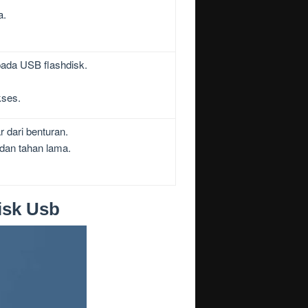
a.
.
pada USB flashdisk.
kses.
 dari benturan.
dan tahan lama.
isk Usb