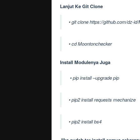
Lanjut Ke Git Clone
• git clone https://github.com/dz-
• cd Moontonchecker
Install Modulenya Juga
• pip install –upgrade pip
• pip2 install requests mechanize
• pip2 install bs4
Jika sudah ter install semua sekarang