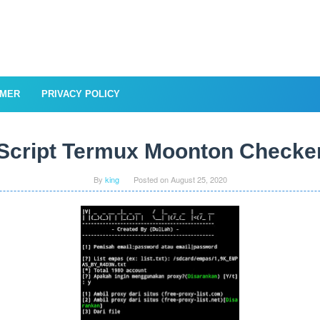
IMER
PRIVACY POLICY
Script Termux Moonton Checke
By
king
Posted on
August 25, 2020