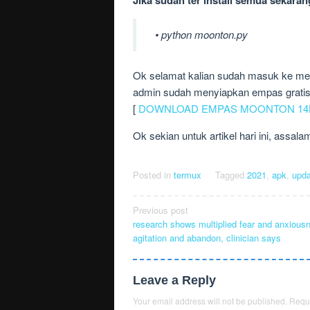
• python moonton.py
Ok selamat kalian sudah masuk ke menu 
admin sudah menyiapkan empas gratis 
[
DOWNLOAD EMPAS MOONTON 14
Ok sekian untuk artikel hari ini, assal
Posted in
termux
Tagged
2021
,
apk
,
upda
Post
Previous post
research shows multiplied fear and anxious
navigation
agitation and abandon, clinician says
Leave a Reply
Your email address will not be published.
Requi