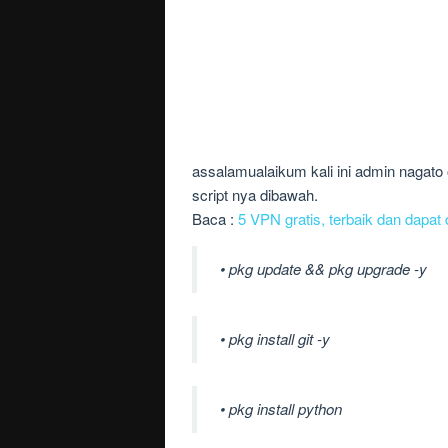
assalamualaikum kali ini admin nagato
script nya dibawah.
Baca :
5 VPN gratis, terbaik dan dapat
• pkg update && pkg upgrade -y
• pkg install git -y
• pkg install python