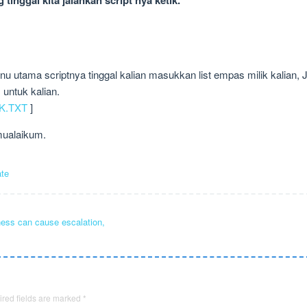
utama scriptnya tinggal kalian masukkan list empas milik kalian, J
untuk kalian.
K.TXT
]
amualaikum.
te
ness can cause escalation,
red fields are marked
*