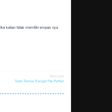
ika kalian tidak memiliki empas nya
Next post
Tools Termux Encrypt File Python