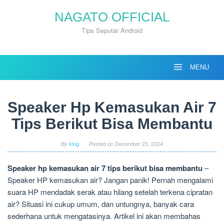
Skip
NAGATO OFFICIAL
to
content
Tips Seputar Android
MENU
Speaker Hp Kemasukan Air 7
Tips Berikut Bisa Membantu
By
king
Posted on
December 23, 2024
Speaker hp kemasukan air 7 tips berikut bisa membantu
–
Speaker HP kemasukan air? Jangan panik! Pernah mengalami
suara HP mendadak serak atau hilang setelah terkena cipratan
air? Situasi ini cukup umum, dan untungnya, banyak cara
sederhana untuk mengatasinya. Artikel ini akan membahas