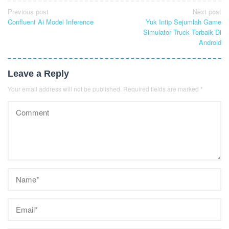
Post
Previous post
Next post
Confluent Ai Model Inference
Yuk Intip Sejumlah Game
navigation
Simulator Truck Terbaik Di
Android
Leave a Reply
Your email address will not be published.
Required fields are marked
*