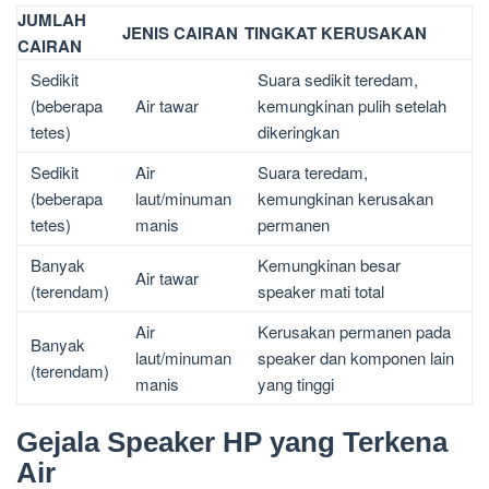
JUMLAH
JENIS CAIRAN
TINGKAT KERUSAKAN
CAIRAN
Sedikit
Suara sedikit teredam,
(beberapa
Air tawar
kemungkinan pulih setelah
tetes)
dikeringkan
Sedikit
Air
Suara teredam,
(beberapa
laut/minuman
kemungkinan kerusakan
tetes)
manis
permanen
Banyak
Kemungkinan besar
Air tawar
(terendam)
speaker mati total
Air
Kerusakan permanen pada
Banyak
laut/minuman
speaker dan komponen lain
(terendam)
manis
yang tinggi
Gejala Speaker HP yang Terkena
Air