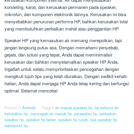
korsleting, karat, dan kerusakan permanen pada speaker,
mikrofon, dan komponen elektronik lainnya. Kerusakan ini bisa
menyebabkan penurunan performa HP, bahkan kerusakan total
yang membutuhkan perbaikan mahal atau penggantian HP.
Speaker HP yang kemasukan air memang merepotkan, tapi
jangan langsung putus asa. Dengan memahami penyebab,
gejala, dan solusi yang tepat, Anda dapat meminimalisir
kerusakan dan bahkan menyelamatkan speaker HP Anda.
Ingatlah untuk selalu memprioritaskan pencegahan dengan
mengikuti tujuh tips yang telah diuraikan. Dengan sedikit kehati-
hatian, Anda dapat menjaga HP Anda tetap kering dan berfungsi
optimal. Selamat mencoba!
Posted in
Android
Tagged
air masuk speaker hp
,
hp terkena air
,
kerusakan hp
,
mencegah air masuk hp
,
perawatan hp
,
perbaikan
speaker hp
,
speaker hp berair
,
speaker hp rusak
,
tips speaker hp
,
waterproof hp