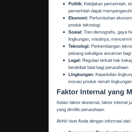
Politik:
Kebijakan pemerintah, stab
pemerintah dapat mempengaruhi pr
Ekonomi:
Pertumbuhan ekonomi, 
produk teknologi.
Sosial:
Tren demografis, gaya hid
lingkungan, misalnya, mencermi
Teknologi:
Perkembangan teknolo
peluang sekaligus ancaman bagi 
Legal:
Regulasi terkait hak keka
berakibat fatal bagi perusahaan.
Lingkungan:
Kepedulian lingkun
inovasi produk ramah lingkungan
Faktor Internal yang
Selain faktor eksternal, faktor intern
yang dimiliki perusahaan.
Akhiri riset Anda dengan informasi dari