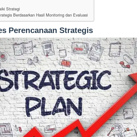
ki Strategi
ategis Berdasarkan Hasil Monitoring dan Evaluasi
s Perencanaan Strategis