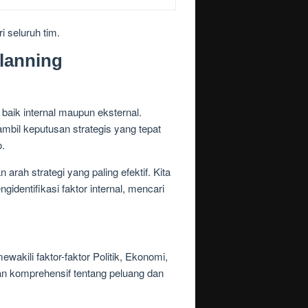
 seluruh tim.
Planning
aik internal maupun eksternal.
il keputusan strategis yang tepat
o.
arah strategi yang paling efektif. Kita
ntifikasi faktor internal, mencari
kili faktor-faktor Politik, Ekonomi,
an komprehensif tentang peluang dan