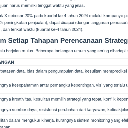
juan harus memiliki tenggat waktu yang jelas.
k X sebesar 20% pada kuartal ke-4 tahun 2024 melalui kampanye pema
0% peningkatan penjualan), dapat dicapai (dengan anggaran pemasa
an terikat waktu (kuartal ke-4 tahun 2024).
 Setiap Tahapan Perencanaan Strateg
alu berjalan mulus. Beberapa tantangan umum yang sering dihadapi m
ANGAN
rbatasan data, bias dalam pengumpulan data, kesulitan memprediksi
ngnya kesepahaman antar pemangku kepentingan, visi yang terlalu um
gnya kreativitas, kesulitan memilih strategi yang tepat, konflik kep
ngnya sumber daya, resistensi perubahan dari karyawan, ketidakjel
litan dalam mengukur kinerja, kurangnya sistem monitoring yang efek
bahan.