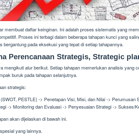
dar membuat daftar keinginan. Ini adalah proses sistematis yang
kompetitif. Proses ini terbagi dalam beberapa tahapan kunci yang sal
is bergantung pada eksekusi yang tepat di setiap tahapannya.
 Perencanaan Strategis, Strategic pl
mengikuti alur berikut. Setiap tahapan memerlukan analisis yang c
mpak buruk pada tahapan selanjutnya.
an strategis:
si (SWOT, PESTLE) -> Penetapan Visi, Misi, dan Nilai -> Perumusan 
gi -> Monitoring dan Evaluasi -> Penyesuaian Strategi -> Sukses/K
apan akan dijelaskan di bawah ini.
pesial yang lainnya.