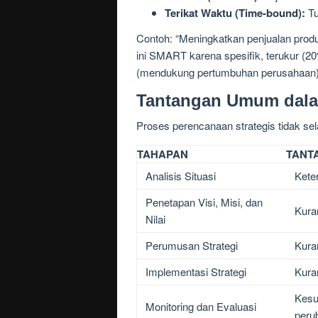
Terikat Waktu (Time-bound):
Tu
Contoh: “Meningkatkan penjualan produ
ini SMART karena spesifik, terukur (2
(mendukung pertumbuhan perusahaan), d
Tantangan Umum dalam
Proses perencanaan strategis tidak sel
TAHAPAN
TANT
Analisis Situasi
Kete
Penetapan Visi, Misi, dan
Kura
Nilai
Perumusan Strategi
Kuran
Implementasi Strategi
Kura
Kesu
Monitoring dan Evaluasi
peru