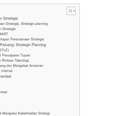
 Strategis
n Strategis, Strategic planning
 Strategis
SMART
hapan Perencanaan Strategis
 Peluang: Strategic Planning
ESTLE)
i Pencapaian Tujuan
Rintisan Teknologi
uang dan Mengatasi Ancaman
Internal
entasi
ntasi
uk Mengukur Keberhasilan Strategi