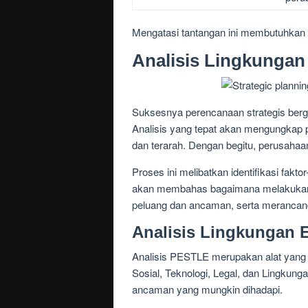
Mengatasi tantangan ini membutuhkan k
Analisis Lingkungan 
Suksesnya perencanaan strategis berg
Analisis yang tepat akan mengungkap 
dan terarah. Dengan begitu, perusahaa
Proses ini melibatkan identifikasi fakt
akan membahas bagaimana melakukan an
peluang dan ancaman, serta merancan
Analisis Lingkungan 
Analisis PESTLE merupakan alat yang 
Sosial, Teknologi, Legal, dan Lingkun
ancaman yang mungkin dihadapi.