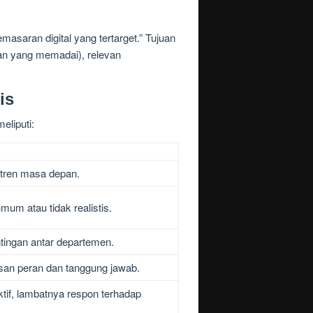
saran digital yang tertarget.” Tujuan
ran yang memadai), relevan
is
eliputi:
 tren masa depan.
um atau tidak realistis.
entingan antar departemen.
asan peran dan tanggung jawab.
tif, lambatnya respon terhadap