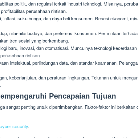
ilitas politik, dan regulasi terkait industri teknologi. Misalnya, peru
ofitabilitas perusahaan rintisan.
inflasi, suku bunga, dan daya beli konsumen. Resesi ekonomi, mis
up, nilai-nilai budaya, dan preferensi konsumen. Permintaan terhad
nkan tren sosial yang berkembang.
gi baru, inovasi, dan otomatisasi. Munculnya teknologi kecerdasan 
perusahaan rintisan.
yaan intelektual, perlindungan data, dan standar keamanan. Pelanggar
gan, keberlanjutan, dan peraturan lingkungan. Tekanan untuk mengu
.
 Mempengaruhi Pencapaian Tujuan
al juga sangat penting untuk dipertimbangkan. Faktor-faktor ini berk
cyber security
.