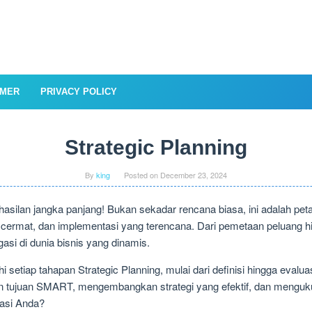
IMER
PRIVACY POLICY
Strategic Planning
By
king
Posted on
December 23, 2024
hasilan jangka panjang! Bukan sekadar rencana biasa, ini adalah peta
 cermat, dan implementasi yang terencana. Dari pemetaan peluang hin
si di dunia bisnis yang dinamis.
i setiap tahapan Strategic Planning, mulai dari definisi hingga evalu
tujuan SMART, mengembangkan strategi yang efektif, dan mengukur
asi Anda?