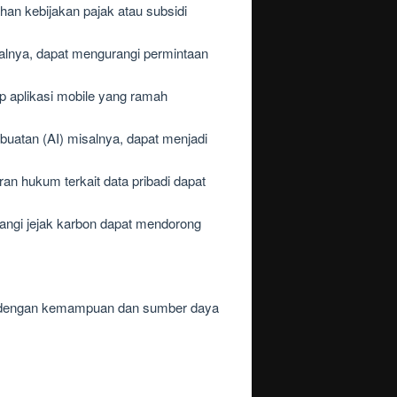
bahan kebijakan pajak atau subsidi
alnya, dapat mengurangi permintaan
ap aplikasi mobile yang ramah
buatan (AI) misalnya, dapat menjadi
an hukum terkait data pribadi dapat
rangi jejak karbon dapat mendorong
aitan dengan kemampuan dan sumber daya