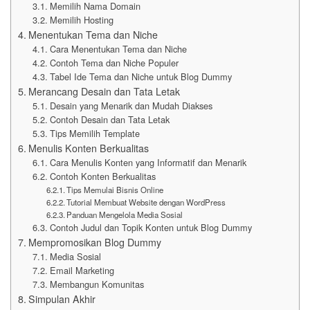
Memilih Nama Domain
Memilih Hosting
Menentukan Tema dan Niche
Cara Menentukan Tema dan Niche
Contoh Tema dan Niche Populer
Tabel Ide Tema dan Niche untuk Blog Dummy
Merancang Desain dan Tata Letak
Desain yang Menarik dan Mudah Diakses
Contoh Desain dan Tata Letak
Tips Memilih Template
Menulis Konten Berkualitas
Cara Menulis Konten yang Informatif dan Menarik
Contoh Konten Berkualitas
Tips Memulai Bisnis Online
Tutorial Membuat Website dengan WordPress
Panduan Mengelola Media Sosial
Contoh Judul dan Topik Konten untuk Blog Dummy
Mempromosikan Blog Dummy
Media Sosial
Email Marketing
Membangun Komunitas
Simpulan Akhir