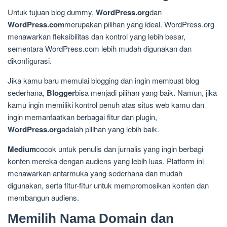
Untuk tujuan blog dummy,
WordPress.org
dan
WordPress.com
merupakan pilihan yang ideal. WordPress.org
menawarkan fleksibilitas dan kontrol yang lebih besar,
sementara WordPress.com lebih mudah digunakan dan
dikonfigurasi.
Jika kamu baru memulai blogging dan ingin membuat blog
sederhana,
Blogger
bisa menjadi pilihan yang baik. Namun, jika
kamu ingin memiliki kontrol penuh atas situs web kamu dan
ingin memanfaatkan berbagai fitur dan plugin,
WordPress.org
adalah pilihan yang lebih baik.
Medium
cocok untuk penulis dan jurnalis yang ingin berbagi
konten mereka dengan audiens yang lebih luas. Platform ini
menawarkan antarmuka yang sederhana dan mudah
digunakan, serta fitur-fitur untuk mempromosikan konten dan
membangun audiens.
Memilih Nama Domain dan