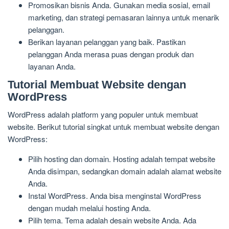
Promosikan bisnis Anda. Gunakan media sosial, email
marketing, dan strategi pemasaran lainnya untuk menarik
pelanggan.
Berikan layanan pelanggan yang baik. Pastikan
pelanggan Anda merasa puas dengan produk dan
layanan Anda.
Tutorial Membuat Website dengan
WordPress
WordPress adalah platform yang populer untuk membuat
website. Berikut tutorial singkat untuk membuat website dengan
WordPress:
Pilih hosting dan domain. Hosting adalah tempat website
Anda disimpan, sedangkan domain adalah alamat website
Anda.
Instal WordPress. Anda bisa menginstal WordPress
dengan mudah melalui hosting Anda.
Pilih tema. Tema adalah desain website Anda. Ada