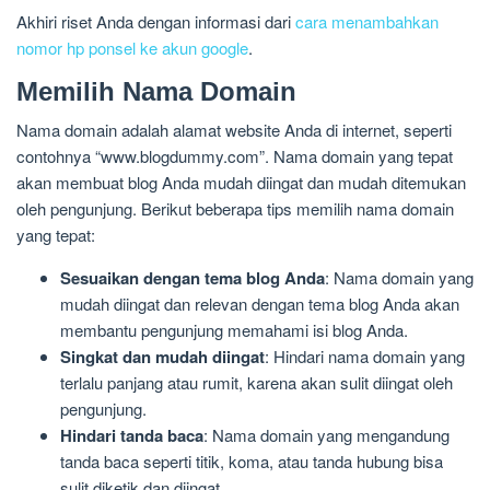
Akhiri riset Anda dengan informasi dari
cara menambahkan
nomor hp ponsel ke akun google
.
Memilih Nama Domain
Nama domain adalah alamat website Anda di internet, seperti
contohnya “www.blogdummy.com”. Nama domain yang tepat
akan membuat blog Anda mudah diingat dan mudah ditemukan
oleh pengunjung. Berikut beberapa tips memilih nama domain
yang tepat:
Sesuaikan dengan tema blog Anda
: Nama domain yang
mudah diingat dan relevan dengan tema blog Anda akan
membantu pengunjung memahami isi blog Anda.
Singkat dan mudah diingat
: Hindari nama domain yang
terlalu panjang atau rumit, karena akan sulit diingat oleh
pengunjung.
Hindari tanda baca
: Nama domain yang mengandung
tanda baca seperti titik, koma, atau tanda hubung bisa
sulit diketik dan diingat.