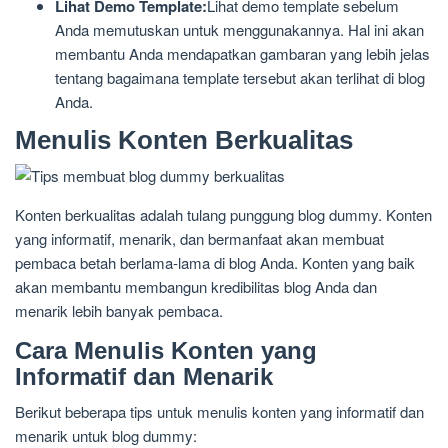
Lihat Demo Template:
Lihat demo template sebelum
Anda memutuskan untuk menggunakannya. Hal ini akan
membantu Anda mendapatkan gambaran yang lebih jelas
tentang bagaimana template tersebut akan terlihat di blog
Anda.
Menulis Konten Berkualitas
Konten berkualitas adalah tulang punggung blog dummy. Konten
yang informatif, menarik, dan bermanfaat akan membuat
pembaca betah berlama-lama di blog Anda. Konten yang baik
akan membantu membangun kredibilitas blog Anda dan
menarik lebih banyak pembaca.
Cara Menulis Konten yang
Informatif dan Menarik
Berikut beberapa tips untuk menulis konten yang informatif dan
menarik untuk blog dummy: