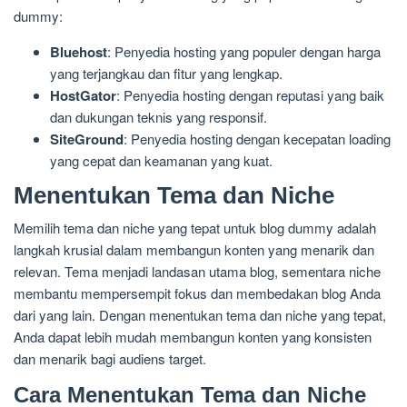
dummy:
Bluehost
: Penyedia hosting yang populer dengan harga
yang terjangkau dan fitur yang lengkap.
HostGator
: Penyedia hosting dengan reputasi yang baik
dan dukungan teknis yang responsif.
SiteGround
: Penyedia hosting dengan kecepatan loading
yang cepat dan keamanan yang kuat.
Menentukan Tema dan Niche
Memilih tema dan niche yang tepat untuk blog dummy adalah
langkah krusial dalam membangun konten yang menarik dan
relevan. Tema menjadi landasan utama blog, sementara niche
membantu mempersempit fokus dan membedakan blog Anda
dari yang lain. Dengan menentukan tema dan niche yang tepat,
Anda dapat lebih mudah membangun konten yang konsisten
dan menarik bagi audiens target.
Cara Menentukan Tema dan Niche