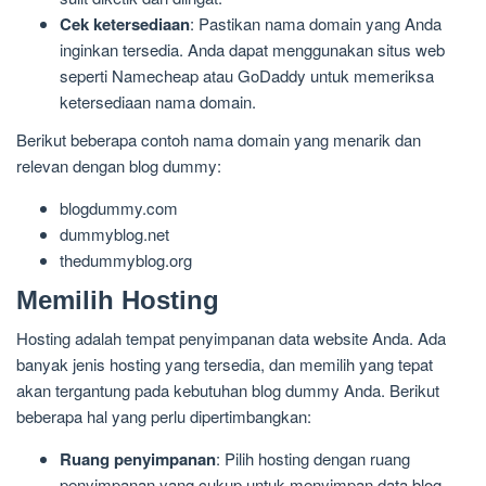
Cek ketersediaan
: Pastikan nama domain yang Anda
inginkan tersedia. Anda dapat menggunakan situs web
seperti Namecheap atau GoDaddy untuk memeriksa
ketersediaan nama domain.
Berikut beberapa contoh nama domain yang menarik dan
relevan dengan blog dummy:
blogdummy.com
dummyblog.net
thedummyblog.org
Memilih Hosting
Hosting adalah tempat penyimpanan data website Anda. Ada
banyak jenis hosting yang tersedia, dan memilih yang tepat
akan tergantung pada kebutuhan blog dummy Anda. Berikut
beberapa hal yang perlu dipertimbangkan:
Ruang penyimpanan
: Pilih hosting dengan ruang
penyimpanan yang cukup untuk menyimpan data blog