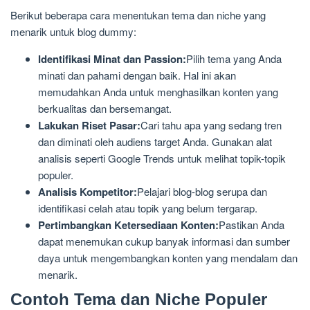
Berikut beberapa cara menentukan tema dan niche yang
menarik untuk blog dummy:
Identifikasi Minat dan Passion:
Pilih tema yang Anda
minati dan pahami dengan baik. Hal ini akan
memudahkan Anda untuk menghasilkan konten yang
berkualitas dan bersemangat.
Lakukan Riset Pasar:
Cari tahu apa yang sedang tren
dan diminati oleh audiens target Anda. Gunakan alat
analisis seperti Google Trends untuk melihat topik-topik
populer.
Analisis Kompetitor:
Pelajari blog-blog serupa dan
identifikasi celah atau topik yang belum tergarap.
Pertimbangkan Ketersediaan Konten:
Pastikan Anda
dapat menemukan cukup banyak informasi dan sumber
daya untuk mengembangkan konten yang mendalam dan
menarik.
Contoh Tema dan Niche Populer