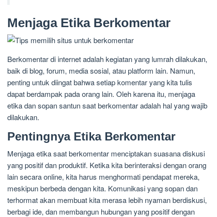
Menjaga Etika Berkomentar
Berkomentar di internet adalah kegiatan yang lumrah dilakukan,
baik di blog, forum, media sosial, atau platform lain. Namun,
penting untuk diingat bahwa setiap komentar yang kita tulis
dapat berdampak pada orang lain. Oleh karena itu, menjaga
etika dan sopan santun saat berkomentar adalah hal yang wajib
dilakukan.
Pentingnya Etika Berkomentar
Menjaga etika saat berkomentar menciptakan suasana diskusi
yang positif dan produktif. Ketika kita berinteraksi dengan orang
lain secara online, kita harus menghormati pendapat mereka,
meskipun berbeda dengan kita. Komunikasi yang sopan dan
terhormat akan membuat kita merasa lebih nyaman berdiskusi,
berbagi ide, dan membangun hubungan yang positif dengan