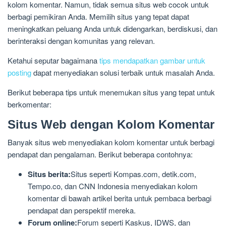
kolom komentar. Namun, tidak semua situs web cocok untuk
berbagi pemikiran Anda. Memilih situs yang tepat dapat
meningkatkan peluang Anda untuk didengarkan, berdiskusi, dan
berinteraksi dengan komunitas yang relevan.
Ketahui seputar bagaimana
tips mendapatkan gambar untuk
posting
dapat menyediakan solusi terbaik untuk masalah Anda.
Berikut beberapa tips untuk menemukan situs yang tepat untuk
berkomentar:
Situs Web dengan Kolom Komentar
Banyak situs web menyediakan kolom komentar untuk berbagi
pendapat dan pengalaman. Berikut beberapa contohnya:
Situs berita:
Situs seperti Kompas.com, detik.com,
Tempo.co, dan CNN Indonesia menyediakan kolom
komentar di bawah artikel berita untuk pembaca berbagi
pendapat dan perspektif mereka.
Forum online:
Forum seperti Kaskus, IDWS, dan