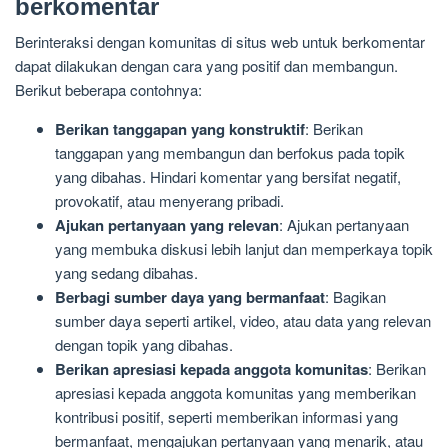
berkomentar
Berinteraksi dengan komunitas di situs web untuk berkomentar
dapat dilakukan dengan cara yang positif dan membangun.
Berikut beberapa contohnya:
Berikan tanggapan yang konstruktif
: Berikan
tanggapan yang membangun dan berfokus pada topik
yang dibahas. Hindari komentar yang bersifat negatif,
provokatif, atau menyerang pribadi.
Ajukan pertanyaan yang relevan
: Ajukan pertanyaan
yang membuka diskusi lebih lanjut dan memperkaya topik
yang sedang dibahas.
Berbagi sumber daya yang bermanfaat
: Bagikan
sumber daya seperti artikel, video, atau data yang relevan
dengan topik yang dibahas.
Berikan apresiasi kepada anggota komunitas
: Berikan
apresiasi kepada anggota komunitas yang memberikan
kontribusi positif, seperti memberikan informasi yang
bermanfaat, mengajukan pertanyaan yang menarik, atau