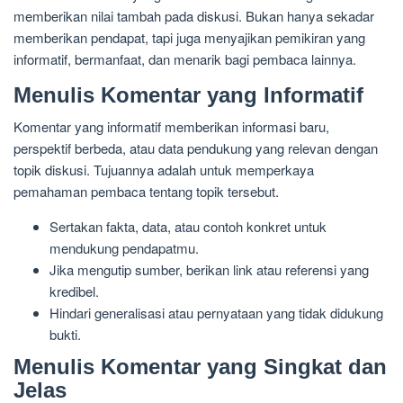
memberikan nilai tambah pada diskusi. Bukan hanya sekadar
memberikan pendapat, tapi juga menyajikan pemikiran yang
informatif, bermanfaat, dan menarik bagi pembaca lainnya.
Menulis Komentar yang Informatif
Komentar yang informatif memberikan informasi baru,
perspektif berbeda, atau data pendukung yang relevan dengan
topik diskusi. Tujuannya adalah untuk memperkaya
pemahaman pembaca tentang topik tersebut.
Sertakan fakta, data, atau contoh konkret untuk
mendukung pendapatmu.
Jika mengutip sumber, berikan link atau referensi yang
kredibel.
Hindari generalisasi atau pernyataan yang tidak didukung
bukti.
Menulis Komentar yang Singkat dan
Jelas