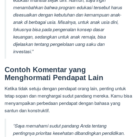
menambahkan bahwa program edukasi tersebut harus
disesuaikan dengan kebutuhan dan kemampuan anak-
anak di berbagai usia. Misalnya, untuk anak usia dini,
fokusnya bisa pada pengenalan konsep dasar
keuangan, sedangkan untuk anak remaja, bisa
dijelaskan tentang pengelolaan uang saku dan
investasi.”
Contoh Komentar yang
Menghormati Pendapat Lain
Ketika tidak setuju dengan pendapat orang lain, penting untuk
tetap sopan dan menghargai sudut pandang mereka. Kamu bisa
menyampaikan perbedaan pendapat dengan bahasa yang
santun dan konstruktif.
“Saya memahami sudut pandang Anda tentang
pentingnya prioritas kesehatan dibandingkan pendidikan.