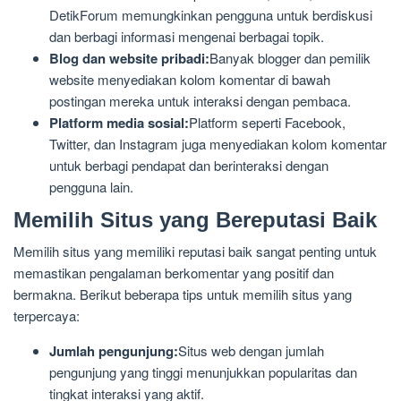
DetikForum memungkinkan pengguna untuk berdiskusi
dan berbagi informasi mengenai berbagai topik.
Blog dan website pribadi:
Banyak blogger dan pemilik
website menyediakan kolom komentar di bawah
postingan mereka untuk interaksi dengan pembaca.
Platform media sosial:
Platform seperti Facebook,
Twitter, dan Instagram juga menyediakan kolom komentar
untuk berbagi pendapat dan berinteraksi dengan
pengguna lain.
Memilih Situs yang Bereputasi Baik
Memilih situs yang memiliki reputasi baik sangat penting untuk
memastikan pengalaman berkomentar yang positif dan
bermakna. Berikut beberapa tips untuk memilih situs yang
terpercaya:
Jumlah pengunjung:
Situs web dengan jumlah
pengunjung yang tinggi menunjukkan popularitas dan
tingkat interaksi yang aktif.