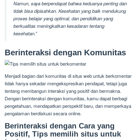
Namun, saya berpendapat bahwa keduanya penting dan
tidak bisa dipisahkan. Kesehatan yang baik mendukung
proses belajar yang optimal, dan pendidikan yang
berkualitas meningkatkan kesadaran tentang
kesehatan.”
Berinteraksi dengan Komunitas
Menjadi bagian dari komunitas di situs web untuk berkomentar
tidak hanya sekadar mengekspresikan pendapat, tetapi juga
tentang membangun interaksi yang positif dan bermakna.
Dengan berinteraksi dengan komunitas, kamu dapat berbagi
pengetahuan, mendapatkan perspektif baru, dan memperkaya
pengalaman berdiskusi secara online.
Berinteraksi dengan Cara yang
Positif, Tips memilih situs untuk