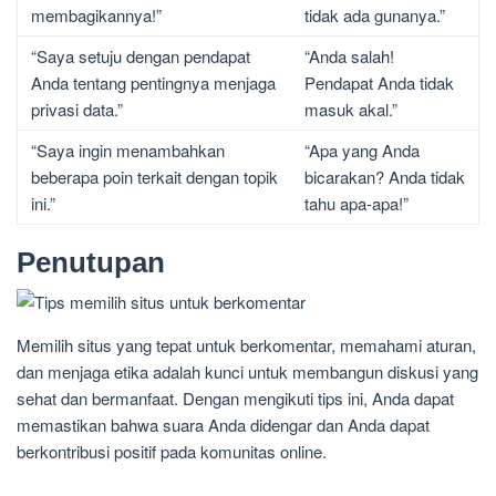
membagikannya!”
tidak ada gunanya.”
“Saya setuju dengan pendapat
“Anda salah!
Anda tentang pentingnya menjaga
Pendapat Anda tidak
privasi data.”
masuk akal.”
“Saya ingin menambahkan
“Apa yang Anda
beberapa poin terkait dengan topik
bicarakan? Anda tidak
ini.”
tahu apa-apa!”
Penutupan
Memilih situs yang tepat untuk berkomentar, memahami aturan,
dan menjaga etika adalah kunci untuk membangun diskusi yang
sehat dan bermanfaat. Dengan mengikuti tips ini, Anda dapat
memastikan bahwa suara Anda didengar dan Anda dapat
berkontribusi positif pada komunitas online.