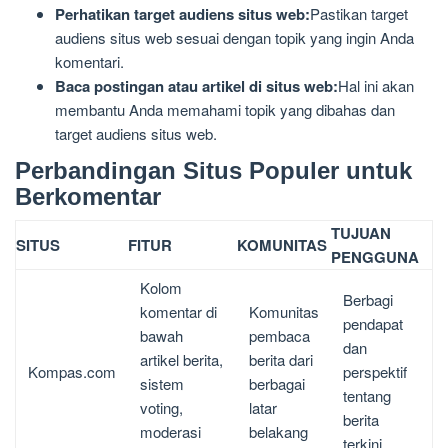
Perhatikan target audiens situs web:
Pastikan target
audiens situs web sesuai dengan topik yang ingin Anda
komentari.
Baca postingan atau artikel di situs web:
Hal ini akan
membantu Anda memahami topik yang dibahas dan
target audiens situs web.
Perbandingan Situs Populer untuk
Berkomentar
TUJUAN
SITUS
FITUR
KOMUNITAS
PENGGUNA
Kolom
Berbagi
komentar di
Komunitas
pendapat
bawah
pembaca
dan
artikel berita,
berita dari
Kompas.com
perspektif
sistem
berbagai
tentang
voting,
latar
berita
moderasi
belakang
terkini