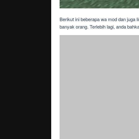
Berikut ini beberapa wa mod dan juga l
banyak orang. Terlebih lagi, anda ba
Dapatkan whatsapp mod terbaik 2021 ⭐
selengkapnya! Wa mod app 3.0 update
Source:
me.me
Anti banned & ada template wa ios! Da
mudah diaplikasikan.
Source:
www.bestatsmods.com
Aplikasi ini sangat populer karena mam
berlaku buat semua pengguna whatsapp
dan lain.