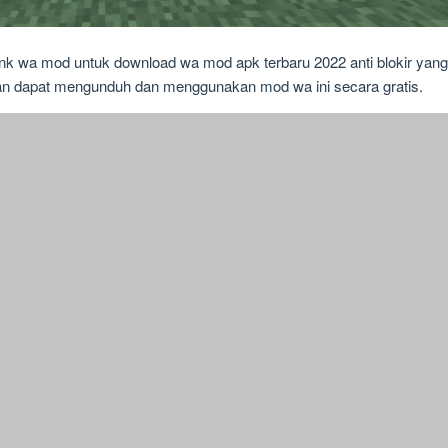
ink wa mod untuk download wa mod apk terbaru 2022 anti blokir yang 
hkan dapat mengunduh dan menggunakan mod wa ini secara gratis.
Source:
minecraftpatch.com
 dengan fitur anti banned hide raed pesan selalu update new theme
.
n untungnya, anda sedang membaca artikel ini dimana penjelasan yan
pu membantu siapa pun dalam berkirim pesan, entah dalam bentuk teks
 mod yang harus update manual baik itu yo wa, fm wa, fouad mods,