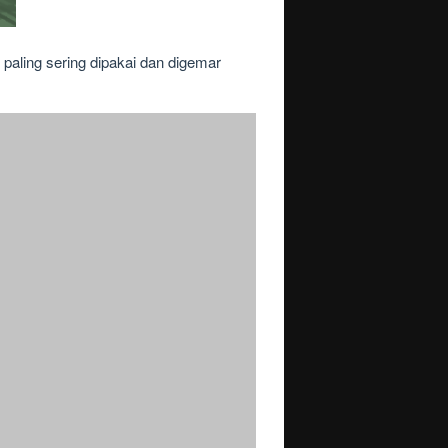
paling sering dipakai dan digemar
 cocok digunakan jangka panjang ⏩ cek
g diberikan akan sangat detail dan
, foto, maupun video. Tutorial ini
 gb whatsapp, whatsapp aerox, delta