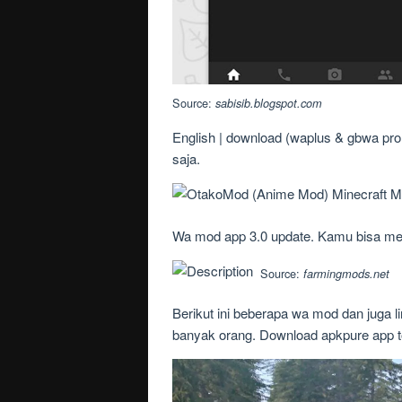
Source:
sabisib.blogspot.com
English | download (waplus & gbwa pro &
saja.
Wa mod app 3.0 update. Kamu bisa men
Source:
farmingmods.net
Berikut ini beberapa wa mod dan juga l
banyak orang. Download apkpure app to