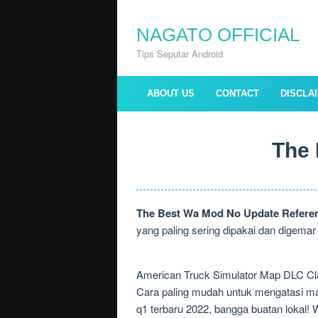
Skip
to
NAGATO OFFICIAL
content
Tips Seputar Android
ABOUT US
CONTACT
DISCLA
The 
The Best Wa Mod No Update Refere
yang paling sering dipakai dan digemar
American Truck Simulator Map DLC Cl
Cara paling mudah untuk mengatasi masa
q1 terbaru 2022, bangga buatan lokal!