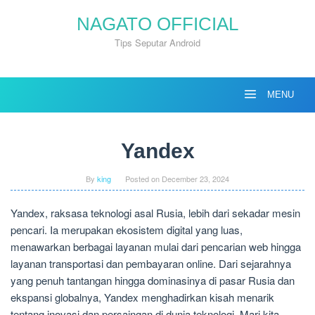
Skip
NAGATO OFFICIAL
to
content
Tips Seputar Android
MENU
Yandex
By
king
Posted on
December 23, 2024
Yandex, raksasa teknologi asal Rusia, lebih dari sekadar mesin
pencari. Ia merupakan ekosistem digital yang luas,
menawarkan berbagai layanan mulai dari pencarian web hingga
layanan transportasi dan pembayaran online. Dari sejarahnya
yang penuh tantangan hingga dominasinya di pasar Rusia dan
ekspansi globalnya, Yandex menghadirkan kisah menarik
tentang inovasi dan persaingan di dunia teknologi. Mari kita