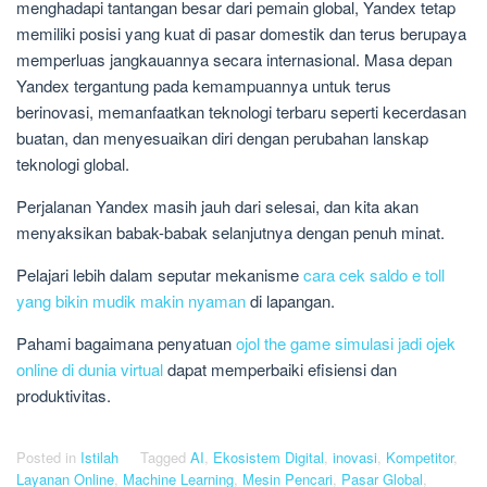
menghadapi tantangan besar dari pemain global, Yandex tetap
memiliki posisi yang kuat di pasar domestik dan terus berupaya
memperluas jangkauannya secara internasional. Masa depan
Yandex tergantung pada kemampuannya untuk terus
berinovasi, memanfaatkan teknologi terbaru seperti kecerdasan
buatan, dan menyesuaikan diri dengan perubahan lanskap
teknologi global.
Perjalanan Yandex masih jauh dari selesai, dan kita akan
menyaksikan babak-babak selanjutnya dengan penuh minat.
Pelajari lebih dalam seputar mekanisme
cara cek saldo e toll
yang bikin mudik makin nyaman
di lapangan.
Pahami bagaimana penyatuan
ojol the game simulasi jadi ojek
online di dunia virtual
dapat memperbaiki efisiensi dan
produktivitas.
Posted in
Istilah
Tagged
AI
,
Ekosistem Digital
,
inovasi
,
Kompetitor
,
Layanan Online
,
Machine Learning
,
Mesin Pencari
,
Pasar Global
,