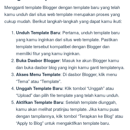
Mengganti template Blogger dengan template baru yang telah
kamu unduh dari situs web template merupakan proses yang
cukup mudah. Berikut langkah-langkah yang dapat kamu ikuti:
Unduh Template Baru
: Pertama, unduh template baru
yang kamu inginkan dari situs web template. Pastikan
template tersebut kompatibel dengan Blogger dan
memiliki fitur yang kamu inginkan.
Buka Dasbor Blogger
: Masuk ke akun Blogger kamu
dan buka dasbor blog yang ingin kamu ganti templatenya.
Akses Menu Template
: Di dasbor Blogger, klik menu
“Tema” atau “Template”.
Unggah Template Baru
: Klik tombol “Unggah” atau
“Upload” dan pilih file template yang telah kamu unduh.
Aktifkan Template Baru
: Setelah template diunggah,
kamu akan melihat pratinjau template. Jika kamu puas
dengan tampilannya, klik tombol “Terapkan ke Blog” atau
“Apply to Blog” untuk mengaktifkan template baru.