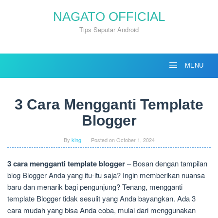
Skip
NAGATO OFFICIAL
to
content
Tips Seputar Android
MENU
3 Cara Mengganti Template
Blogger
By
king
Posted on
October 1, 2024
3 cara mengganti template blogger
– Bosan dengan tampilan
blog Blogger Anda yang itu-itu saja? Ingin memberikan nuansa
baru dan menarik bagi pengunjung? Tenang, mengganti
template Blogger tidak sesulit yang Anda bayangkan. Ada 3
cara mudah yang bisa Anda coba, mulai dari menggunakan