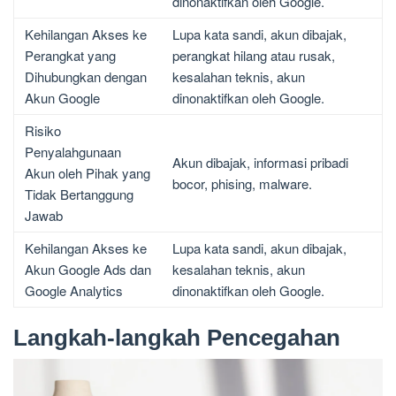
dinonaktifkan oleh Google.
Kehilangan Akses ke
Lupa kata sandi, akun dibajak,
Perangkat yang
perangkat hilang atau rusak,
Dihubungkan dengan
kesalahan teknis, akun
Akun Google
dinonaktifkan oleh Google.
Risiko
Penyalahgunaan
Akun dibajak, informasi pribadi
Akun oleh Pihak yang
bocor, phising, malware.
Tidak Bertanggung
Jawab
Kehilangan Akses ke
Lupa kata sandi, akun dibajak,
Akun Google Ads dan
kesalahan teknis, akun
Google Analytics
dinonaktifkan oleh Google.
Langkah-langkah Pencegahan