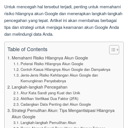
Untuk mencegah hal tersebut terjadi, penting untuk memahami
risiko hilangnya akun Google dan menerapkan langkah-langkah
pencegahan yang tepat. Artikel ini akan membahas berbagai
tips dan strategi untuk menjaga keamanan akun Google Anda
dan melindungi data Anda.
Table of Contents
Memahami Risiko Hilangnya Akun Google
Potensi Risiko Hilangnya Akun Google
Contoh Kasus Hilangnya Akun Google dan Dampaknya
Jenis-Jenis Risiko Kehilangan Akun Google dan
Kemungkinan Penyebabnya
Langkah-langkah Pencegahan
Atur Kata Sandi yang Kuat dan Unik
Aktifkan Verifikasi Dua Faktor (2FA)
Cadangkan Data Penting dari Akun Google
Strategi Pemulihan Akun: Tips Mengantisipasi Hilangnya
Akun Google
Langkah-langkah Pemulihan Akun