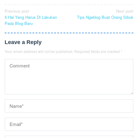
Post
Previous post
Next post
5 Hal Yang Harus Di Lakukan
Tips Ngeblog Buat Orang Sibuk
navigation
Pada Blog Baru
Leave a Reply
Your email address will not be published.
Required fields are marked
*