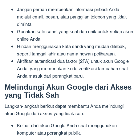
Jangan pernah memberikan informasi pribadi Anda
melalui email, pesan, atau panggilan telepon yang tidak
diminta.
Gunakan kata sandi yang kuat dan unik untuk setiap akun
online Anda.
Hindari menggunakan kata sandi yang mudah ditebak,
seperti tanggal lahir atau nama hewan peliharaan.
Aktifkan autentikasi dua faktor (2FA) untuk akun Google
Anda, yang memerlukan kode verifikasi tambahan saat
Anda masuk dari perangkat baru.
Melindungi Akun Google dari Akses
yang Tidak Sah
Langkah-langkah berikut dapat membantu Anda melindungi
akun Google dari akses yang tidak sah:
Keluar dari akun Google Anda saat menggunakan
komputer atau perangkat publik.