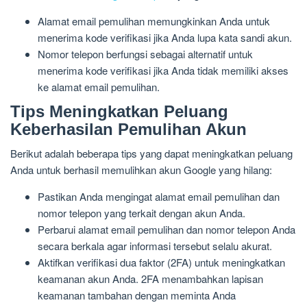
Alamat email pemulihan memungkinkan Anda untuk
menerima kode verifikasi jika Anda lupa kata sandi akun.
Nomor telepon berfungsi sebagai alternatif untuk
menerima kode verifikasi jika Anda tidak memiliki akses
ke alamat email pemulihan.
Tips Meningkatkan Peluang
Keberhasilan Pemulihan Akun
Berikut adalah beberapa tips yang dapat meningkatkan peluang
Anda untuk berhasil memulihkan akun Google yang hilang:
Pastikan Anda mengingat alamat email pemulihan dan
nomor telepon yang terkait dengan akun Anda.
Perbarui alamat email pemulihan dan nomor telepon Anda
secara berkala agar informasi tersebut selalu akurat.
Aktifkan verifikasi dua faktor (2FA) untuk meningkatkan
keamanan akun Anda. 2FA menambahkan lapisan
keamanan tambahan dengan meminta Anda