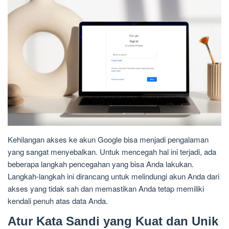
Kehilangan akses ke akun Google bisa menjadi pengalaman
yang sangat menyebalkan. Untuk mencegah hal ini terjadi, ada
beberapa langkah pencegahan yang bisa Anda lakukan.
Langkah-langkah ini dirancang untuk melindungi akun Anda dari
akses yang tidak sah dan memastikan Anda tetap memiliki
kendali penuh atas data Anda.
Atur Kata Sandi yang Kuat dan Unik