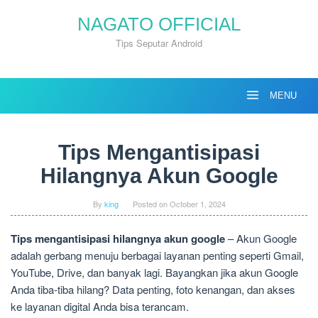
Skip
NAGATO OFFICIAL
to
content
Tips Seputar Android
MENU
Tips Mengantisipasi
Hilangnya Akun Google
By
king
Posted on
October 1, 2024
Tips mengantisipasi hilangnya akun google
– Akun Google
adalah gerbang menuju berbagai layanan penting seperti Gmail,
YouTube, Drive, dan banyak lagi. Bayangkan jika akun Google
Anda tiba-tiba hilang? Data penting, foto kenangan, dan akses
ke layanan digital Anda bisa terancam.