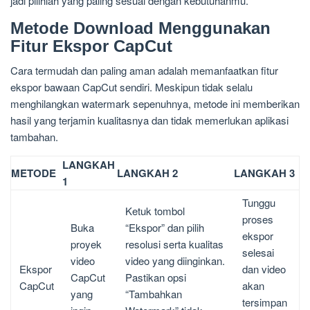
jadi pilihlah yang paling sesuai dengan kebutuhanmu.
Metode Download Menggunakan
Fitur Ekspor CapCut
Cara termudah dan paling aman adalah memanfaatkan fitur
ekspor bawaan CapCut sendiri. Meskipun tidak selalu
menghilangkan watermark sepenuhnya, metode ini memberikan
hasil yang terjamin kualitasnya dan tidak memerlukan aplikasi
tambahan.
LANGKAH
METODE
LANGKAH 2
LANGKAH 3
1
Tunggu
Ketuk tombol
proses
Buka
“Ekspor” dan pilih
ekspor
proyek
resolusi serta kualitas
selesai
video
video yang diinginkan.
Ekspor
dan video
CapCut
Pastikan opsi
CapCut
akan
yang
“Tambahkan
tersimpan