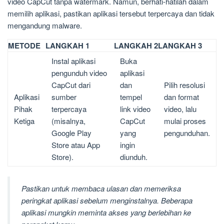
video CapCut tanpa watermark. Namun, berhati-hatilah dalam
memilih aplikasi, pastikan aplikasi tersebut terpercaya dan tidak
mengandung malware.
METODE
LANGKAH 1
LANGKAH 2
LANGKAH 3
Instal aplikasi
Buka
pengunduh video
aplikasi
CapCut dari
dan
Pilih resolusi
Aplikasi
sumber
tempel
dan format
Pihak
terpercaya
link video
video, lalu
Ketiga
(misalnya,
CapCut
mulai proses
Google Play
yang
pengunduhan.
Store atau App
ingin
Store).
diunduh.
Pastikan untuk membaca ulasan dan memeriksa
peringkat aplikasi sebelum menginstalnya. Beberapa
aplikasi mungkin meminta akses yang berlebihan ke