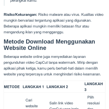
perangkat kamu.
Risiko/Kekurangan:
Risiko malware atau virus. Kualitas video
mungkin bervariasi tergantung aplikasi yang digunakan.
Beberapa aplikasi mungkin memiliki batasan fitur atau
mengandung iklan yang mengganggu.
Metode Download Menggunakan
Website Online
Beberapa website online juga menyediakan layanan
pengunduhan video CapCut tanpa watermark. Mirip dengan
aplikasi pihak ketiga, kamu perlu berhati-hati dalam memilih
website yang terpercaya untuk menghindari risiko keamanan.
LANGKAH
METODE
LANGKAH 1
LANGKAH 2
3
Pilih
Cari
Salin link video
resolusi
website
CapCut yang ingin
dan