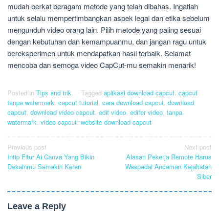
mudah berkat beragam metode yang telah dibahas. Ingatlah
untuk selalu mempertimbangkan aspek legal dan etika sebelum
mengunduh video orang lain. Pilih metode yang paling sesuai
dengan kebutuhan dan kemampuanmu, dan jangan ragu untuk
bereksperimen untuk mendapatkan hasil terbaik. Selamat
mencoba dan semoga video CapCut-mu semakin menarik!
Posted in
Tips and trik
Tagged
aplikasi download capcut
,
capcut
tanpa watermark
,
capcut tutorial
,
cara download capcut
,
download
capcut
,
download video capcut
,
edit video
,
editor video
,
tanpa
watermark
,
video capcut
,
website download capcut
Post
Previous post
Next post
Intip Fitur Ai Canva Yang Bikin
Alasan Pekerja Remote Harus
navigation
Desainmu Semakin Keren
Waspadai Ancaman Kejahatan
Siber
Leave a Reply