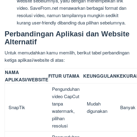
website sebelumnya, yaitu dengan menempelkan link
video. SaveFrom.net menawarkan berbagai format dan
resolusi video, namun tampilannya mungkin sedikit
kurang user-friendly dibanding dua pilihan sebelumnya.
Perbandingan Aplikasi dan Website
Alternatif
Untuk memudahkan kamu memilih, berikut tabel perbandingan
ketiga aplikasi/website di atas:
NAMA
FITUR UTAMA
KEUNGGULAN
KEKURA
APLIKASI/WEBSITE
Pengunduhan
video CapCut
tanpa
Mudah
SnapTik
Banyak 
watermark,
digunakan
pilihan
resolusi
Pengunduhan