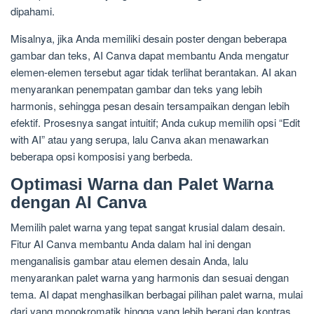
dipahami.
Misalnya, jika Anda memiliki desain poster dengan beberapa
gambar dan teks, AI Canva dapat membantu Anda mengatur
elemen-elemen tersebut agar tidak terlihat berantakan. AI akan
menyarankan penempatan gambar dan teks yang lebih
harmonis, sehingga pesan desain tersampaikan dengan lebih
efektif. Prosesnya sangat intuitif; Anda cukup memilih opsi “Edit
with AI” atau yang serupa, lalu Canva akan menawarkan
beberapa opsi komposisi yang berbeda.
Optimasi Warna dan Palet Warna
dengan AI Canva
Memilih palet warna yang tepat sangat krusial dalam desain.
Fitur AI Canva membantu Anda dalam hal ini dengan
menganalisis gambar atau elemen desain Anda, lalu
menyarankan palet warna yang harmonis dan sesuai dengan
tema. AI dapat menghasilkan berbagai pilihan palet warna, mulai
dari yang monokromatik hingga yang lebih berani dan kontras.