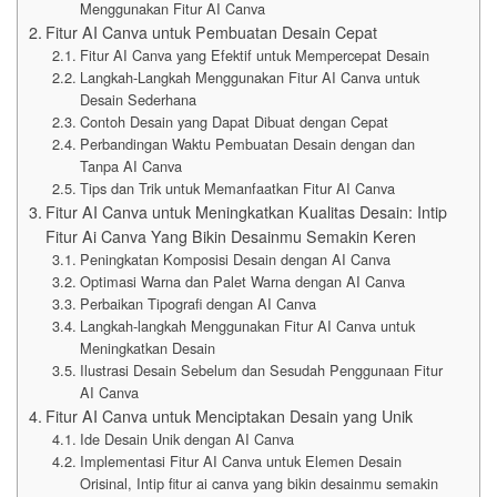
Menggunakan Fitur AI Canva
Fitur AI Canva untuk Pembuatan Desain Cepat
Fitur AI Canva yang Efektif untuk Mempercepat Desain
Langkah-Langkah Menggunakan Fitur AI Canva untuk
Desain Sederhana
Contoh Desain yang Dapat Dibuat dengan Cepat
Perbandingan Waktu Pembuatan Desain dengan dan
Tanpa AI Canva
Tips dan Trik untuk Memanfaatkan Fitur AI Canva
Fitur AI Canva untuk Meningkatkan Kualitas Desain: Intip
Fitur Ai Canva Yang Bikin Desainmu Semakin Keren
Peningkatan Komposisi Desain dengan AI Canva
Optimasi Warna dan Palet Warna dengan AI Canva
Perbaikan Tipografi dengan AI Canva
Langkah-langkah Menggunakan Fitur AI Canva untuk
Meningkatkan Desain
Ilustrasi Desain Sebelum dan Sesudah Penggunaan Fitur
AI Canva
Fitur AI Canva untuk Menciptakan Desain yang Unik
Ide Desain Unik dengan AI Canva
Implementasi Fitur AI Canva untuk Elemen Desain
Orisinal, Intip fitur ai canva yang bikin desainmu semakin