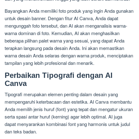
Bayangkan Anda memiliki foto produk yang ingin Anda gunakan
untuk desain banner. Dengan fitur AI Canva, Anda dapat
mengunggah foto tersebut, dan AI akan menganalisis warna-
warna dominan di foto. Kemudian, AI akan menghasilkan
beberapa pilihan palet warna yang sesuai, yang dapat Anda
terapkan langsung pada desain Anda. Ini akan memastikan
warna desain Anda selaras dengan warna produk, menciptakan
tampilan yang lebih profesional dan menarik.
Perbaikan Tipografi dengan AI
Canva
Tipografi merupakan elemen penting dalam desain yang
mempengaruhi keterbacaan dan estetika. AI Canva membantu
Anda memilih jenis huruf (font) yang tepat dan mengatur ukuran
serta spasi antar huruf (kerning) agar lebih optimal. AI juga
dapat menyarankan kombinasi font yang harmonis untuk judul
dan teks badan.