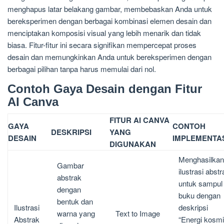
menghapus latar belakang gambar, membebaskan Anda untuk
bereksperimen dengan berbagai kombinasi elemen desain dan
menciptakan komposisi visual yang lebih menarik dan tidak
biasa. Fitur-fitur ini secara signifikan mempercepat proses
desain dan memungkinkan Anda untuk bereksperimen dengan
berbagai pilihan tanpa harus memulai dari nol.
Contoh Gaya Desain dengan Fitur
AI Canva
FITUR AI CANVA
GAYA
CONTOH
DESKRIPSI
YANG
DESAIN
IMPLEMENTA
DIGUNAKAN
Menghasilkan
Gambar
ilustrasi abstr
abstrak
untuk sampul
dengan
buku dengan
bentuk dan
Ilustrasi
deskripsi
warna yang
Text to Image
Abstrak
“Energi kosm