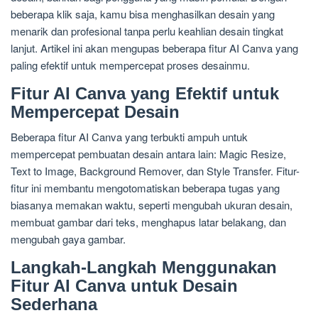
beberapa klik saja, kamu bisa menghasilkan desain yang
menarik dan profesional tanpa perlu keahlian desain tingkat
lanjut. Artikel ini akan mengupas beberapa fitur AI Canva yang
paling efektif untuk mempercepat proses desainmu.
Fitur AI Canva yang Efektif untuk
Mempercepat Desain
Beberapa fitur AI Canva yang terbukti ampuh untuk
mempercepat pembuatan desain antara lain: Magic Resize,
Text to Image, Background Remover, dan Style Transfer. Fitur-
fitur ini membantu mengotomatiskan beberapa tugas yang
biasanya memakan waktu, seperti mengubah ukuran desain,
membuat gambar dari teks, menghapus latar belakang, dan
mengubah gaya gambar.
Langkah-Langkah Menggunakan
Fitur AI Canva untuk Desain
Sederhana