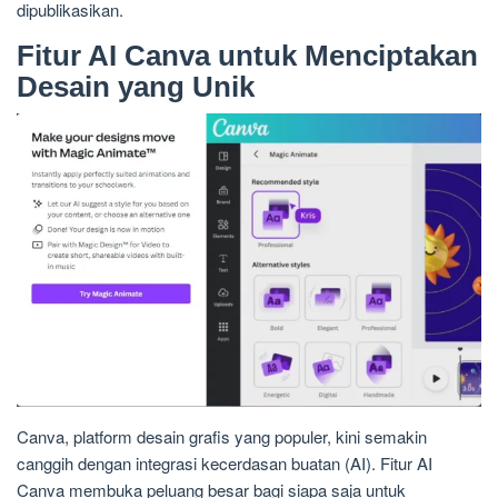
dipublikasikan.
Fitur AI Canva untuk Menciptakan
Desain yang Unik
Canva, platform desain grafis yang populer, kini semakin
canggih dengan integrasi kecerdasan buatan (AI). Fitur AI
Canva membuka peluang besar bagi siapa saja untuk