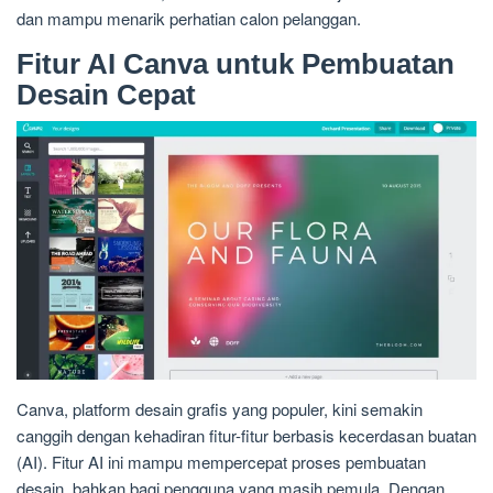
dan mampu menarik perhatian calon pelanggan.
Fitur AI Canva untuk Pembuatan
Desain Cepat
Canva, platform desain grafis yang populer, kini semakin
canggih dengan kehadiran fitur-fitur berbasis kecerdasan buatan
(AI). Fitur AI ini mampu mempercepat proses pembuatan
desain, bahkan bagi pengguna yang masih pemula. Dengan