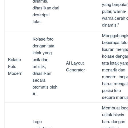
dinamis,
yang berputar
dihasilkan dari
putar, warna-
deskripsi
warna cerah 
teks.
dinamis.”
Menggabung
Kolase foto
beberapa foto
dengan tata
liburan menja
letak yang
kolase denga
Kolase
unik dan
AI Layout
tata letak yan
Foto
artistik,
Generator
menarik dan
Modern
dihasilkan
modern, tanp
secara
harus mengat
otomatis oleh
posisi foto
AI.
secara manua
Membuat log
untuk bisnis
Logo
baru dengan