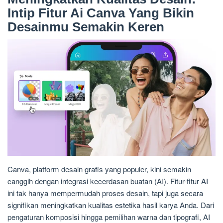
Intip Fitur Ai Canva Yang Bikin
Desainmu Semakin Keren
Canva, platform desain grafis yang populer, kini semakin
canggih dengan integrasi kecerdasan buatan (AI). Fitur-fitur AI
ini tak hanya mempermudah proses desain, tapi juga secara
signifikan meningkatkan kualitas estetika hasil karya Anda. Dari
pengaturan komposisi hingga pemilihan warna dan tipografi, AI