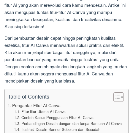
fitur AI yang akan merevolusi cara kamu mendesain. Artikel ini
akan mengupas tuntas fitur-fitur AI Canva yang mampu
meningkatkan kecepatan, kualitas, dan kreativitas desainmu.
Siap-siap terkesima!
Dari pembuatan desain cepat hingga peningkatan kualitas
estetika, fitur AI Canva menawarkan solusi praktis dan efektif.
Kita akan menjelajahi berbagai fitur canggihnya, mulai dari
pembuatan banner yang menarik hingga ilustrasi yang unik.
Dengan contoh-contoh nyata dan langkah-langkah yang mudah
diikuti, kamu akan segera menguasai fitur AI Canva dan
menciptakan desain yang luar biasa.
Table of Contents
Pengantar Fitur AI Canva
Fitur-fitur Utama AI Canva
Contoh Kasus Penggunaan Fitur AI Canva
Perbandingan Desain dengan dan tanpa Bantuan AI Canva
Ilustrasi Desain Banner Sebelum dan Sesudah