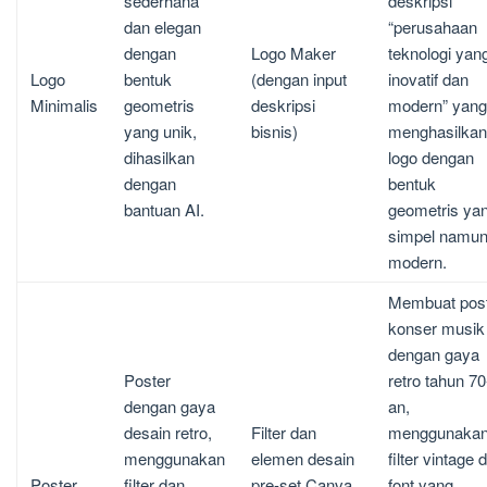
sederhana
deskripsi
dan elegan
“perusahaan
dengan
Logo Maker
teknologi yan
Logo
bentuk
(dengan input
inovatif dan
Minimalis
geometris
deskripsi
modern” yang
yang unik,
bisnis)
menghasilkan
dihasilkan
logo dengan
dengan
bentuk
bantuan AI.
geometris ya
simpel namu
modern.
Membuat pos
konser musik
dengan gaya
Poster
retro tahun 70
dengan gaya
an,
desain retro,
Filter dan
menggunaka
menggunakan
elemen desain
filter vintage 
Poster
filter dan
pre-set Canva,
font yang