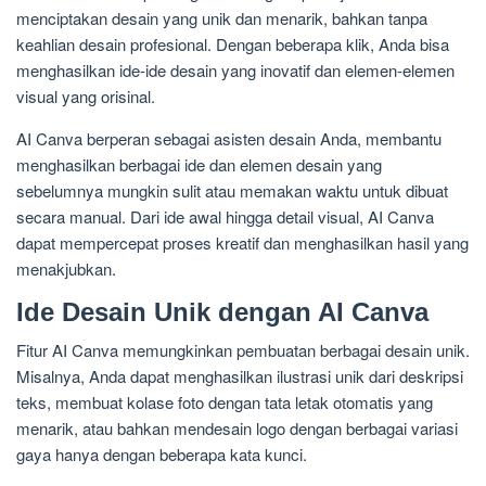
menciptakan desain yang unik dan menarik, bahkan tanpa
keahlian desain profesional. Dengan beberapa klik, Anda bisa
menghasilkan ide-ide desain yang inovatif dan elemen-elemen
visual yang orisinal.
AI Canva berperan sebagai asisten desain Anda, membantu
menghasilkan berbagai ide dan elemen desain yang
sebelumnya mungkin sulit atau memakan waktu untuk dibuat
secara manual. Dari ide awal hingga detail visual, AI Canva
dapat mempercepat proses kreatif dan menghasilkan hasil yang
menakjubkan.
Ide Desain Unik dengan AI Canva
Fitur AI Canva memungkinkan pembuatan berbagai desain unik.
Misalnya, Anda dapat menghasilkan ilustrasi unik dari deskripsi
teks, membuat kolase foto dengan tata letak otomatis yang
menarik, atau bahkan mendesain logo dengan berbagai variasi
gaya hanya dengan beberapa kata kunci.