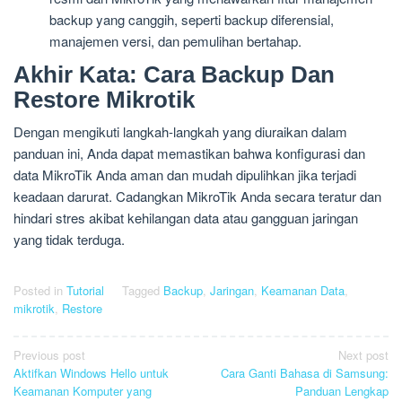
backup yang canggih, seperti backup diferensial,
manajemen versi, dan pemulihan bertahap.
Akhir Kata: Cara Backup Dan
Restore Mikrotik
Dengan mengikuti langkah-langkah yang diuraikan dalam
panduan ini, Anda dapat memastikan bahwa konfigurasi dan
data MikroTik Anda aman dan mudah dipulihkan jika terjadi
keadaan darurat. Cadangkan MikroTik Anda secara teratur dan
hindari stres akibat kehilangan data atau gangguan jaringan
yang tidak terduga.
Posted in
Tutorial
Tagged
Backup
,
Jaringan
,
Keamanan Data
,
mikrotik
,
Restore
Post
Previous post
Next post
Aktifkan Windows Hello untuk
Cara Ganti Bahasa di Samsung:
navigation
Keamanan Komputer yang
Panduan Lengkap