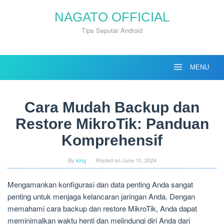
Skip
NAGATO OFFICIAL
to
content
Tips Seputar Android
MENU
Cara Mudah Backup dan
Restore MikroTik: Panduan
Komprehensif
By
king
Posted on
June 10, 2024
Mengamankan konfigurasi dan data penting Anda sangat
penting untuk menjaga kelancaran jaringan Anda. Dengan
memahami cara backup dan restore MikroTik, Anda dapat
meminimalkan waktu henti dan melindungi diri Anda dari