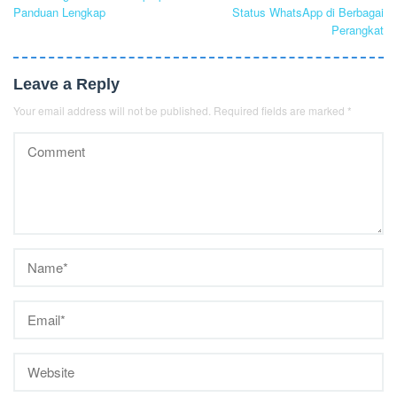
navigation
Panduan Lengkap
Status WhatsApp di Berbagai
Perangkat
Leave a Reply
Your email address will not be published.
Required fields are marked
*