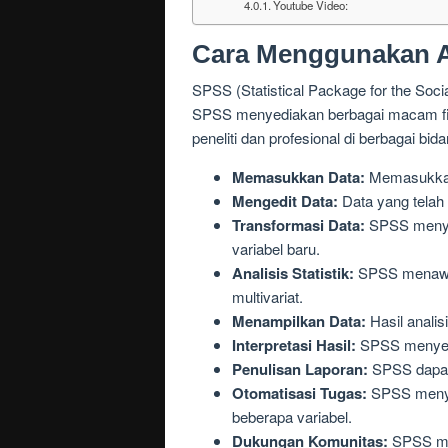
Youtube Video:
Cara Menggunakan A
SPSS (Statistical Package for the Soci
SPSS menyediakan berbagai macam fitu
peneliti dan profesional di berbagai bida
Memasukkan Data:
Memasukkan 
Mengedit Data:
Data yang telah 
Transformasi Data:
SPSS menyed
variabel baru.
Analisis Statistik:
SPSS menawarka
multivariat.
Menampilkan Data:
Hasil analis
Interpretasi Hasil:
SPSS menyedia
Penulisan Laporan:
SPSS dapat d
Otomatisasi Tugas:
SPSS menyed
beberapa variabel.
Dukungan Komunitas:
SPSS mem