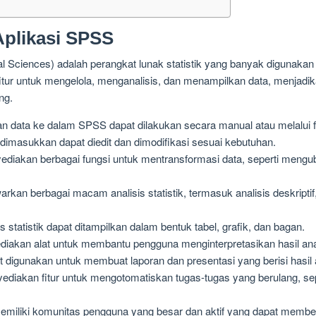
plikasi SPSS
al Sciences) adalah perangkat lunak statistik yang banyak digunakan u
r untuk mengelola, menganalisis, dan menampilkan data, menjadika
ng.
data ke dalam SPSS dapat dilakukan secara manual atau melalui fil
dimasukkan dapat diedit dan dimodifikasi sesuai kebutuhan.
iakan berbagai fungsi untuk mentransformasi data, seperti meng
n berbagai macam analisis statistik, termasuk analisis deskriptif, a
is statistik dapat ditampilkan dalam bentuk tabel, grafik, dan bagan.
kan alat untuk membantu pengguna menginterpretasikan hasil analis
igunakan untuk membuat laporan dan presentasi yang berisi hasil ana
iakan fitur untuk mengotomatiskan tugas-tugas yang berulang, seper
iliki komunitas pengguna yang besar dan aktif yang dapat membe