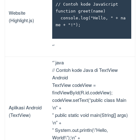
// Contoh kode JavaScript

function greet(name) 

Website
  console.log("Hello, " + na
(Highlight.js)
me + "!");

“`
“`java
// Contoh kode Java di TextView
Android
TextView codeView =
findViewById(R.id.codeView);
codeView.setText(“public class Main
Aplikasi Android
\n” +
(TextView)
” public static void main(String[] args)
\n” +
” System.out.println(\”Hello,
World!\”);\n” +