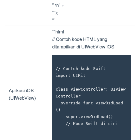
” \n” +
“”);
“`
“`html
// Contoh kode HTML yang
ditampilkan di UIWebView iOS
// Contoh kode Swift

import UIKit

Aplikasi iOS
class ViewController: UIView
Controller 

(UIWebView)
  override func viewDidLoad
() 

    super.viewDidLoad()

    // Kode Swift di sini
