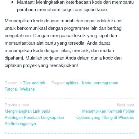
Manfaat: Meningkatkan keterbacaan kode dan membantu
pembaca memahami fungsi dan tujuan kode.
Menampilkan kode dengan mudah dan cepat adalah kunci
untuk berkomunikasi dengan programmer lain dan berbagi
pengetahuan. Dengan menguasai teknik yang tepat dan
memanfaatkan alat bantu yang tersedia, Anda dapat
menampilkan kode dengan jelas, menarik, dan mudah
dipahami. Mulailah perjalanan Anda dalam dunia kode dan
ciptakan proyek yang menakjubkan!
Posted in
Tips and trik
Tagged
aplikasi
,
Kode
,
pemrograman
,
Tutorial
,
Website
Post
Previous post
Next post
Menghilangkan Link pada
Menampilkan Kembali Folder
navigation
Postingan Panduan Lengkap dan
Options yang Hilang di Windows
Pertimbangannya