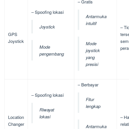
– Gratis
– Spoofing lokasi
Antarmuka
intuitif
Joystick
– Ti
GPS
ters
Joystick
sem
Mode
Mode
pera
joystick
pengembang
yang
presisi
– Berbayar
– Spoofing lokasi
Fitur
lengkap
Riwayat
lokasi
Location
– H
Changer
rela
Antarmuka