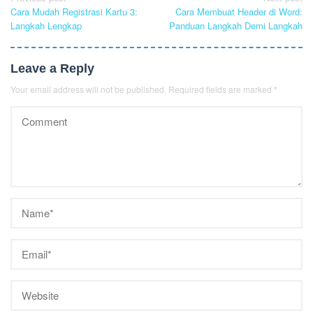
Post
Cara Mudah Registrasi Kartu 3:
Cara Membuat Header di Word:
navigation
Langkah Lengkap
Panduan Langkah Demi Langkah
Leave a Reply
Your email address will not be published.
Required fields are marked
*