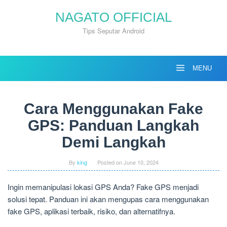
Skip
NAGATO OFFICIAL
to
content
Tips Seputar Android
MENU
Cara Menggunakan Fake
GPS: Panduan Langkah
Demi Langkah
By
king
Posted on
June 10, 2024
Ingin memanipulasi lokasi GPS Anda? Fake GPS menjadi
solusi tepat. Panduan ini akan mengupas cara menggunakan
fake GPS, aplikasi terbaik, risiko, dan alternatifnya.