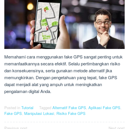
Memahami cara menggunakan fake GPS sangat penting untuk
memanfaatkannya secara efektif. Selalu pertimbangkan risiko
dan konsekuensinya, serta gunakan metode alternatif jika
memungkinkan. Dengan pengetahuan yang tepat, fake GPS
dapat menjadi alat yang ampuh untuk meningkatkan
pengalaman digital Anda.
Posted in
Tutorial
Tagged
Alternatif Fake GPS
,
Aplikasi Fake GPS
,
Fake GPS
,
Manipulasi Lokasi
,
Risiko Fake GPS
Previous post
Next post