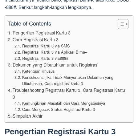
-888#. Berikut langkah-langkah lengkapnya.
Table of Contents
Pengertian Registrasi Kartu 3
Cara Registrasi Kartu 3
Registrasi Kartu 3 via SMS
Registrasi Kartu 3 via Aplikasi Bima+
Registrasi Kartu 3 via888#
Dokumen yang Dibutuhkan untuk Registrasi
Ketentuan Khusus
Konsekuensi jika Tidak Menyertakan Dokumen yang
Dibutuhkan, Cara registrasi kartu 3
Troubleshooting Registrasi Kartu 3: Cara Registrasi Kartu
3
Kemungkinan Masalah dan Cara Mengatasinya
Cara Mengecek Status Registrasi Kartu 3
Simpulan Akhir
Pengertian Registrasi Kartu 3