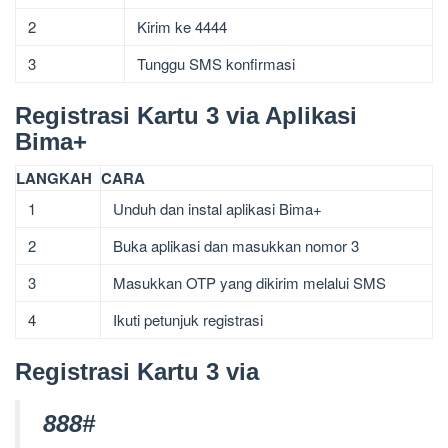
2
Kirim ke 4444
3
Tunggu SMS konfirmasi
Registrasi Kartu 3 via Aplikasi
Bima+
LANGKAH
CARA
1
Unduh dan instal aplikasi Bima+
2
Buka aplikasi dan masukkan nomor 3
3
Masukkan OTP yang dikirim melalui SMS
4
Ikuti petunjuk registrasi
Registrasi Kartu 3 via
888#