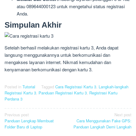
atau 089644000123 untuk mengetahui status registrasi
Anda.
Simpulan Akhir
Setelah berhasil melakukan registrasi kartu 3, Anda dapat
langsung menggunakannya untuk berkomunikasi dan
mengakses layanan internet. Nikmati kemudahan dan
kenyamanan berkomunikasi dengan kartu 3.
Posted in
Tutorial
Tagged
Cara Registrasi Kartu 3
,
Langkah-langkah
Registrasi Kartu 3
,
Panduan Registrasi Kartu 3
,
Registrasi Kartu
Perdana 3
Post
Previous post
Next post
Panduan Lengkap Membuat
Cara Menggunakan Fake GPS:
navigation
Folder Baru di Laptop
Panduan Langkah Demi Langkah