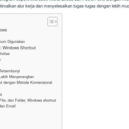
timalkan alur kerja dan menyelesaikan tugas-tugas dengan lebih mu
dows
mum Digunakan
: Windows Shortcut
ivitas
s
Tersembunyi
Lebih Menyenangkan
ut dengan Metode Konvensional
ut
File, dan Folder, Windows shortcut
dan Email