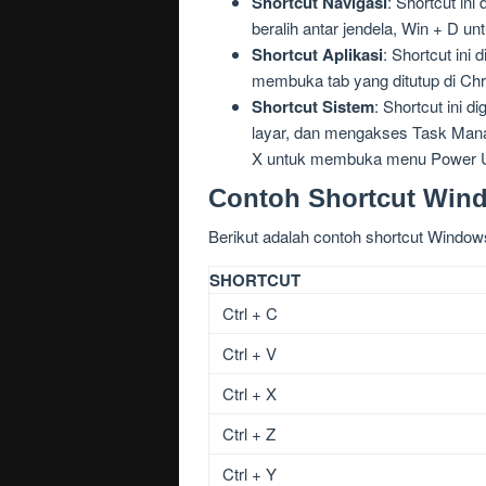
Shortcut Navigasi
: Shortcut in
beralih antar jendela, Win + D 
Shortcut Aplikasi
: Shortcut ini
membuka tab yang ditutup di Ch
Shortcut Sistem
: Shortcut ini
layar, dan mengakses Task Mana
X untuk membuka menu Power U
Contoh Shortcut Win
Berikut adalah contoh shortcut Window
SHORTCUT
Ctrl + C
Ctrl + V
Ctrl + X
Ctrl + Z
Ctrl + Y