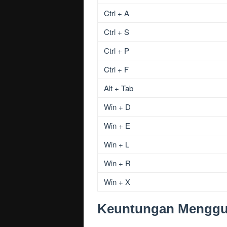
Ctrl + A
Ctrl + S
Ctrl + P
Ctrl + F
Alt + Tab
Win + D
Win + E
Win + L
Win + R
Win + X
Keuntungan Menggun