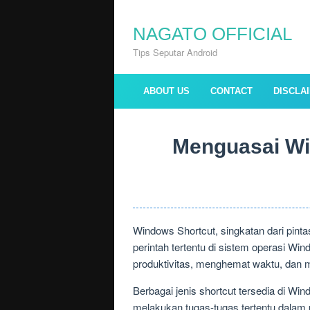
Skip
to
NAGATO OFFICIAL
content
Tips Seputar Android
ABOUT US
CONTACT
DISCLA
Menguasai Wi
Windows Shortcut, singkatan dari pin
perintah tertentu di sistem operasi Wi
produktivitas, menghemat waktu, dan m
Berbagai jenis shortcut tersedia di Wi
melakukan tugas-tugas tertentu dalam