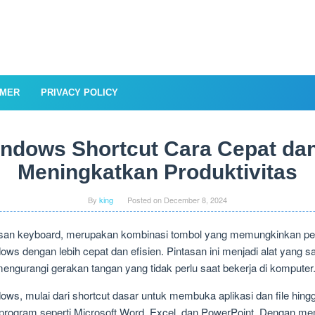
IMER
PRIVACY POLICY
ndows Shortcut Cara Cepat da
Meningkatkan Produktivitas
By
king
Posted on
December 8, 2024
tasan keyboard, merupakan kombinasi tombol yang memungkinkan pe
ndows dengan lebih cepat dan efisien. Pintasan ini menjadi alat yang
engurangi gerakan tangan yang tidak perlu saat bekerja di komputer
ndows, mulai dari shortcut dasar untuk membuka aplikasi dan file hin
 program seperti Microsoft Word, Excel, dan PowerPoint. Dengan m