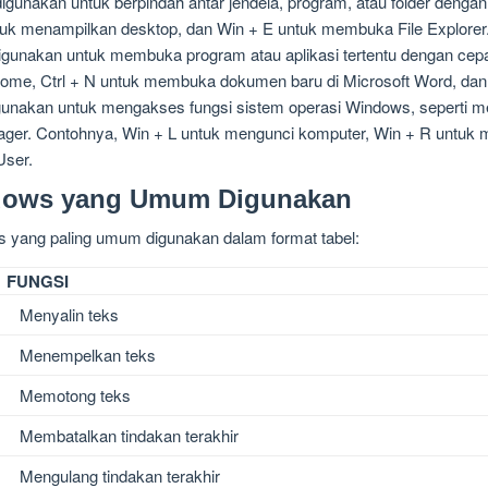
i digunakan untuk berpindah antar jendela, program, atau folder denga
untuk menampilkan desktop, dan Win + E untuk membuka File Explorer
 digunakan untuk membuka program atau aplikasi tertentu dengan cepat
rome, Ctrl + N untuk membuka dokumen baru di Microsoft Word, dan
 digunakan untuk mengakses fungsi sistem operasi Windows, seperti
ger. Contohnya, Win + L untuk mengunci komputer, Win + R untuk 
ser.
dows yang Umum Digunakan
s yang paling umum digunakan dalam format tabel:
FUNGSI
Menyalin teks
Menempelkan teks
Memotong teks
Membatalkan tindakan terakhir
Mengulang tindakan terakhir