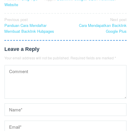
Website
Post
Previous post
Next post
Panduan Cara Mendaftar
Cara Mendapatkan Backlink
navigation
Membuat Backlink Hubpages
Google Plus
Leave a Reply
Your email address will not be published.
Required fields are marked
*