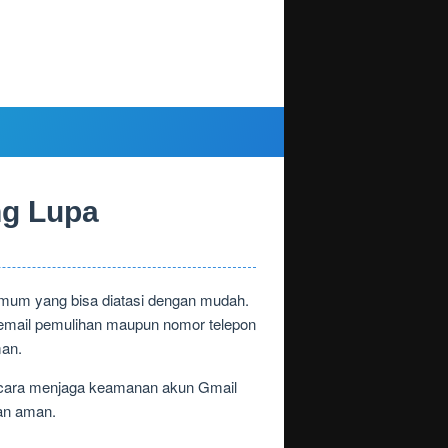
ng Lupa
umum yang bisa diatasi dengan mudah.
 email pemulihan maupun nomor telepon
man.
n cara menjaga keamanan akun Gmail
an aman.