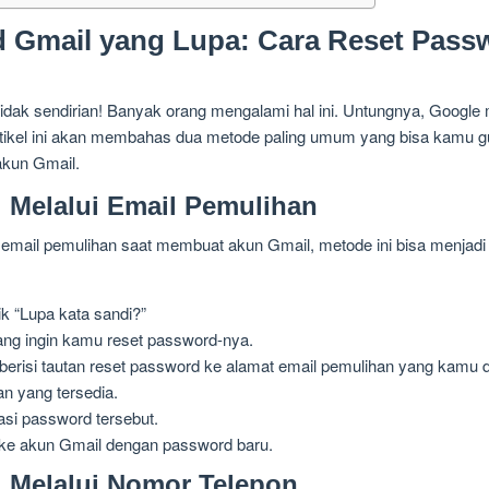
 Gmail yang Lupa: Cara Reset Pass
dak sendirian! Banyak orang mengalami hal ini. Untungnya, Google
tikel ini akan membahas dua metode paling umum yang bisa kamu gu
akun Gmail.
 Melalui Email Pemulihan
mail pemulihan saat membuat akun Gmail, metode ini bisa menjadi
:
ik “Lupa kata sandi?”
ng ingin kamu reset password-nya.
erisi tautan reset password ke alamat email pemulihan yang kamu d
an yang tersedia.
si password tersebut.
 ke akun Gmail dengan password baru.
 Melalui Nomor Telepon