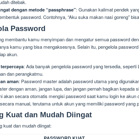
udah ditebak.
ingat dengan metode “passphrase”
: Gunakan kalimat pendek yang 
 membentuk password. Contohnya, “Aku suka makan nasi goreng” bis
la Password
yang membantu kamu menyimpan dan mengatur semua password denga
nya kamu yang bisa mengaksesnya. Selain itu, pengelola passwo
iap akun.
 terpercaya
: Ada banyak pengelola password yang tersedia, sepert
uhan dan perangkatmu.
gan aman
: Password master adalah password utama yang digunaka
er dengan aman, jangan lupa, dan jangan pernah bagikan kepada s
 ini akan secara otomatis mengisi password saat kamu login ke akun 
secara manual, terutama untuk akun yang memiliki password yang p
g Kuat dan Mudah Diingat
 kuat dan mudah diingat:
PASSWORD KUAT