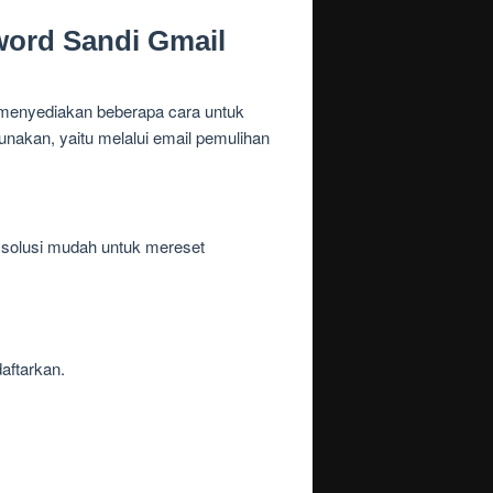
word Sandi Gmail
 menyediakan beberapa cara untuk
nakan, yaitu melalui email pemulihan
 solusi mudah untuk mereset
aftarkan.