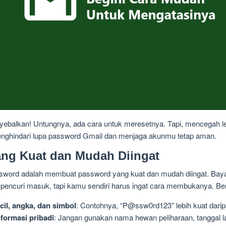
ebalkan! Untungnya, ada cara untuk meresetnya. Tapi, mencegah le
 menghindari lupa password Gmail dan menjaga akunmu tetap aman.
ng Kuat dan Mudah Diingat
sword adalah membuat password yang kuat dan mudah diingat. Baya
encuri masuk, tapi kamu sendiri harus ingat cara membukanya. Beri
il, angka, dan simbol
: Contohnya, “P@ssw0rd123” lebih kuat dari
formasi pribadi
: Jangan gunakan nama hewan peliharaan, tanggal la