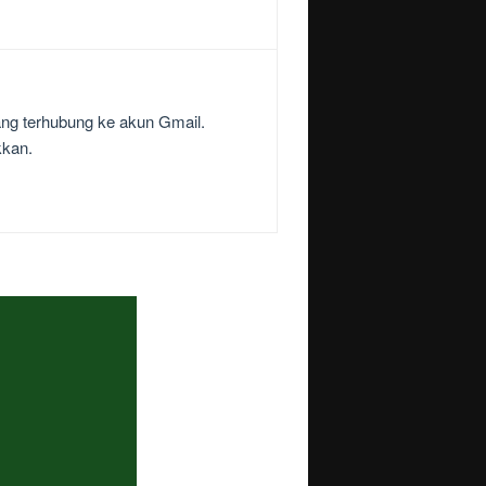
ang terhubung ke akun Gmail.
kkan.