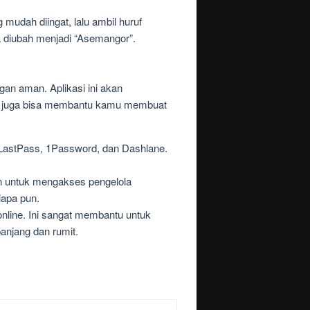
mudah diingat, lalu ambil huruf
a diubah menjadi “Asemangor”.
n aman. Aplikasi ini akan
rd juga bisa membantu kamu membuat
i LastPass, 1Password, dan Dashlane.
n untuk mengakses pengelola
iapa pun.
online. Ini sangat membantu untuk
anjang dan rumit.