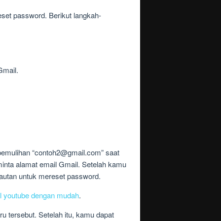
et password. Berikut langkah-
Gmail.
emulihan “
contoh2@gmail.com
” saat
nta alamat email Gmail. Setelah kamu
 tautan untuk mereset password.
l youtube dengan mudah
.
 tersebut. Setelah itu, kamu dapat