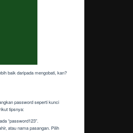
bih baik daripada mengobati, kan?
ngkan password seperti kunci
kut tipsnya:
pada “password123”.
hir, atau nama pasangan. Pilih