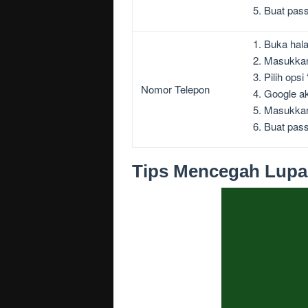
Buat pass
Buka hala
Masukkan 
Pilih ops
Nomor Telepon
Google a
Masukkan 
Buat pass
Tips Mencegah Lupa