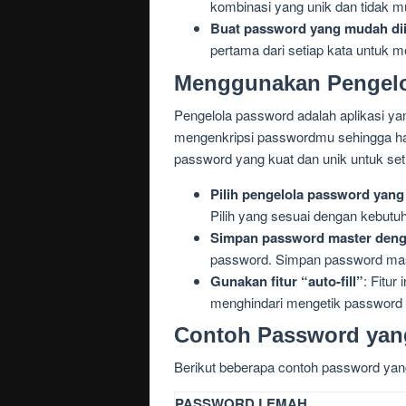
kombinasi yang unik dan tidak m
Buat password yang mudah di
pertama dari setiap kata untuk
Menggunakan Pengelo
Pengelola password adalah aplikasi 
mengenkripsi passwordmu sehingga ha
password yang kuat dan unik untuk set
Pilih pengelola password yang
Pilih yang sesuai dengan kebut
Simpan password master den
password. Simpan password mast
Gunakan fitur “auto-fill”
: Fitur
menghindari mengetik password 
Contoh Password yan
Berikut beberapa contoh password yang
PASSWORD LEMAH