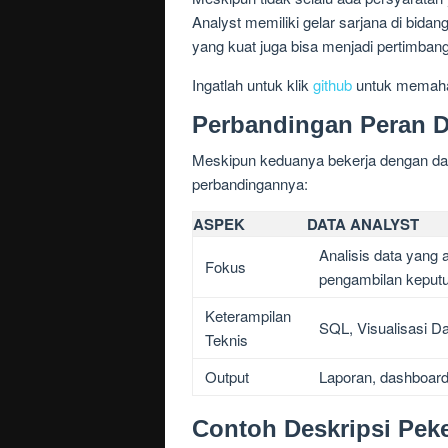
Analyst memiliki gelar sarjana di bidan
yang kuat juga bisa menjadi pertimbang
Ingatlah untuk klik
github
untuk memahami
Perbandingan Peran Da
Meskipun keduanya bekerja dengan data
perbandingannya:
ASPEK
DATA ANALYST
Analisis data yang
Fokus
pengambilan keputu
Keterampilan
SQL, Visualisasi Dat
Teknis
Output
Laporan, dashboard,
Contoh Deskripsi Peke