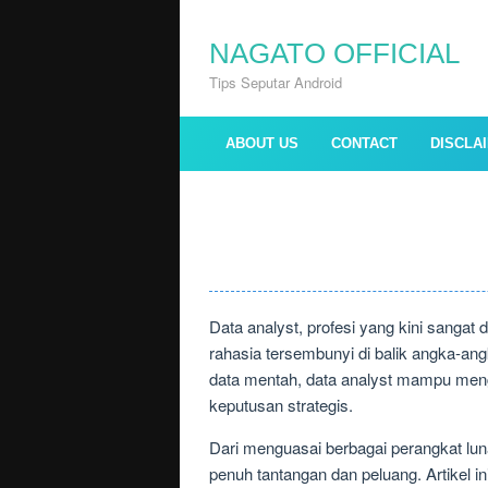
Skip
to
NAGATO OFFICIAL
content
Tips Seputar Android
ABOUT US
CONTACT
DISCLA
Data analyst, profesi yang kini sangat
rahasia tersembunyi di balik angka-
data mentah, data analyst mampu men
keputusan strategis.
Dari menguasai berbagai perangkat luna
penuh tantangan dan peluang. Artikel i