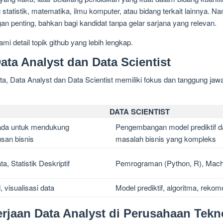
g statistik, matematika, ilmu komputer, atau bidang terkait lainnya. 
an penting, bahkan bagi kandidat tanpa gelar sarjana yang relevan.
 detail topik github yang lebih lengkap.
ta Analyst dan Data Scientist
, Data Analyst dan Data Scientist memiliki fokus dan tanggung jaw
DATA SCIENTIST
 ada untuk mendukung
Pengembangan model prediktif 
san bisnis
masalah bisnis yang kompleks
a, Statistik Deskriptif
Pemrograman (Python, R), Machi
 visualisasi data
Model prediktif, algoritma, reko
rjaan Data Analyst di Perusahaan Tekn