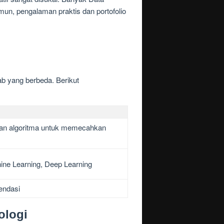
Namun, pengalaman praktis dan portofolio
ab yang berbeda. Berikut
dan algoritma untuk memecahkan
ne Learning, Deep Learning
mendasi
ologi