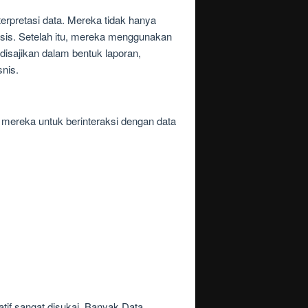
rpretasi data. Mereka tidak hanya
sis. Setelah itu, mereka menggunakan
n disajikan dalam bentuk laporan,
snis.
 mereka untuk berinteraksi dengan data
atif sangat disukai. Banyak Data