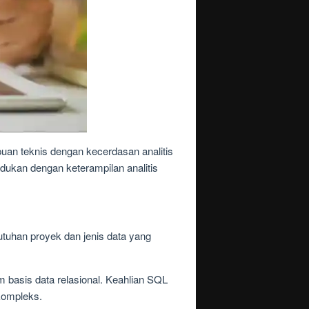
an teknis dengan kecerdasan analitis
dukan dengan keterampilan analitis
utuhan proyek dan jenis data yang
basis data relasional. Keahlian SQL
kompleks.