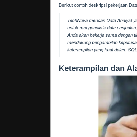
Berikut contoh deskripsi pekerjaan Dat
TechNova mencari Data Analyst y
untuk menganalisis data penjualan,
Anda akan bekerja sama dengan ti
mendukung pengambilan keputusan s
keterampilan yang kuat dalam SQL, 
Keterampilan dan Al