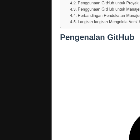
Penggunaan GitHub untuk Proyek 
Penggunaan GitHub untuk Manajem
Perbandingan Pendekatan Manaje
Langkah-langkah Mengelola Versi
Pengenalan GitHub