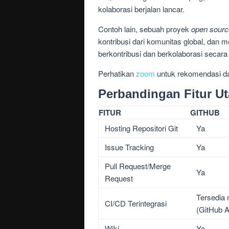
kolaborasi berjalan lancar.
Contoh lain, sebuah proyek
open sourc
kontribusi dari komunitas global, dan
berkontribusi dan berkolaborasi secara e
Perhatikan
zoom
untuk rekomendasi da
Perbandingan Fitur U
FITUR
GITHUB
Hosting Repositori Git
Ya
Issue Tracking
Ya
Pull Request/Merge
Ya
Request
Tersedia m
CI/CD Terintegrasi
(GitHub A
Wiki
Ya