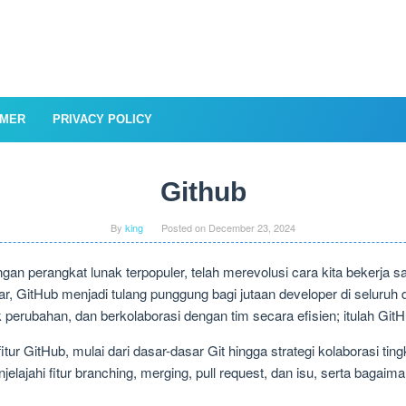
IMER
PRIVACY POLICY
Github
By
king
Posted on
December 23, 2024
gan perangkat lunak terpopuler, telah merevolusi cara kita bekerja 
ar, GitHub menjadi tulang punggung bagi jutaan developer di seluruh
erubahan, dan berkolaborasi dengan tim secara efisien; itulah GitHu
itur GitHub, mulai dari dasar-dasar Git hingga strategi kolaborasi ti
jelajahi fitur branching, merging, pull request, dan isu, serta baga