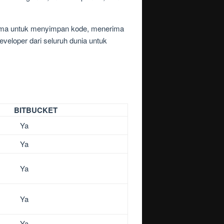
tama untuk menyimpan kode, menerima
veloper dari seluruh dunia untuk
BITBUCKET
Ya
Ya
Ya
Ya
Ya