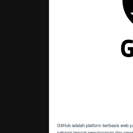
GitHub adalah platform berbasis web y
sebagai tempat penyimpanan dan penge