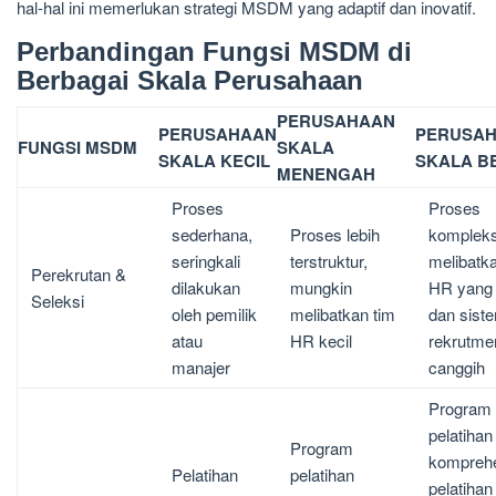
hal-hal ini memerlukan strategi MSDM yang adaptif dan inovatif.
Perbandingan Fungsi MSDM di
Berbagai Skala Perusahaan
PERUSAHAAN
PERUSAHAAN
PERUSA
FUNGSI MSDM
SKALA
SKALA KECIL
SKALA B
MENENGAH
Proses
Proses
sederhana,
Proses lebih
kompleks
seringkali
terstruktur,
melibatk
Perekrutan &
dilakukan
mungkin
HR yang 
Seleksi
oleh pemilik
melibatkan tim
dan sist
atau
HR kecil
rekrutme
manajer
canggih
Program
pelatihan
Program
komprehe
Pelatihan
pelatihan
pelatihan