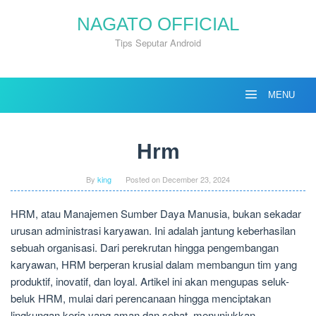
Skip
NAGATO OFFICIAL
to
content
Tips Seputar Android
MENU
Hrm
By
king
Posted on
December 23, 2024
HRM, atau Manajemen Sumber Daya Manusia, bukan sekadar
urusan administrasi karyawan. Ini adalah jantung keberhasilan
sebuah organisasi. Dari perekrutan hingga pengembangan
karyawan, HRM berperan krusial dalam membangun tim yang
produktif, inovatif, dan loyal. Artikel ini akan mengupas seluk-
beluk HRM, mulai dari perencanaan hingga menciptakan
lingkungan kerja yang aman dan sehat, menunjukkan