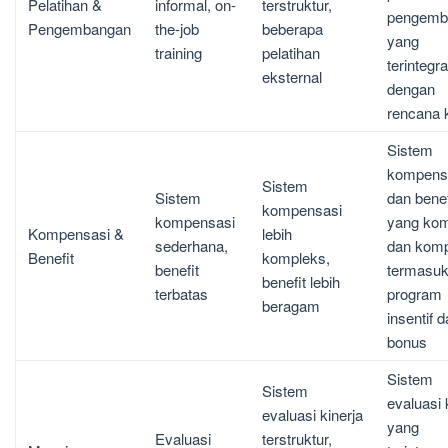
Pelatihan &
informal, on-
terstruktur,
pengemb
Pengembangan
the-job
beberapa
yang
training
pelatihan
terintegra
eksternal
dengan
rencana k
Sistem
kompens
Sistem
Sistem
dan benef
kompensasi
kompensasi
yang ko
Kompensasi &
lebih
sederhana,
dan kompe
Benefit
kompleks,
benefit
termasu
benefit lebih
terbatas
program
beragam
insentif 
bonus
Sistem
Sistem
evaluasi 
evaluasi kinerja
yang
Evaluasi
terstruktur,