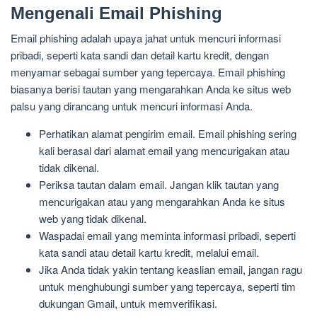
Mengenali Email Phishing
Email phishing adalah upaya jahat untuk mencuri informasi
pribadi, seperti kata sandi dan detail kartu kredit, dengan
menyamar sebagai sumber yang tepercaya. Email phishing
biasanya berisi tautan yang mengarahkan Anda ke situs web
palsu yang dirancang untuk mencuri informasi Anda.
Perhatikan alamat pengirim email. Email phishing sering
kali berasal dari alamat email yang mencurigakan atau
tidak dikenal.
Periksa tautan dalam email. Jangan klik tautan yang
mencurigakan atau yang mengarahkan Anda ke situs
web yang tidak dikenal.
Waspadai email yang meminta informasi pribadi, seperti
kata sandi atau detail kartu kredit, melalui email.
Jika Anda tidak yakin tentang keaslian email, jangan ragu
untuk menghubungi sumber yang tepercaya, seperti tim
dukungan Gmail, untuk memverifikasi.