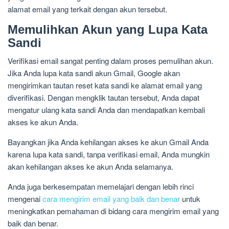
alamat email yang terkait dengan akun tersebut.
Memulihkan Akun yang Lupa Kata
Sandi
Verifikasi email sangat penting dalam proses pemulihan akun.
Jika Anda lupa kata sandi akun Gmail, Google akan
mengirimkan tautan reset kata sandi ke alamat email yang
diverifikasi. Dengan mengklik tautan tersebut, Anda dapat
mengatur ulang kata sandi Anda dan mendapatkan kembali
akses ke akun Anda.
Bayangkan jika Anda kehilangan akses ke akun Gmail Anda
karena lupa kata sandi, tanpa verifikasi email, Anda mungkin
akan kehilangan akses ke akun Anda selamanya.
Anda juga berkesempatan memelajari dengan lebih rinci
mengenai
cara mengirim email yang baik dan benar
untuk
meningkatkan pemahaman di bidang cara mengirim email yang
baik dan benar.