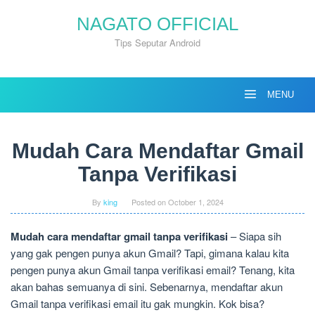
Skip
NAGATO OFFICIAL
to
content
Tips Seputar Android
MENU
Mudah Cara Mendaftar Gmail
Tanpa Verifikasi
By
king
Posted on
October 1, 2024
Mudah cara mendaftar gmail tanpa verifikasi
– Siapa sih
yang gak pengen punya akun Gmail? Tapi, gimana kalau kita
pengen punya akun Gmail tanpa verifikasi email? Tenang, kita
akan bahas semuanya di sini. Sebenarnya, mendaftar akun
Gmail tanpa verifikasi email itu gak mungkin. Kok bisa?