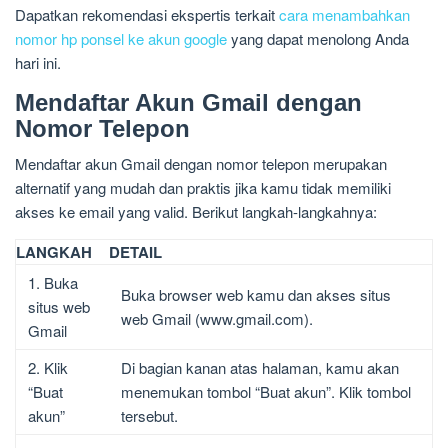
Dapatkan rekomendasi ekspertis terkait
cara menambahkan
nomor hp ponsel ke akun google
yang dapat menolong Anda
hari ini.
Mendaftar Akun Gmail dengan
Nomor Telepon
Mendaftar akun Gmail dengan nomor telepon merupakan
alternatif yang mudah dan praktis jika kamu tidak memiliki
akses ke email yang valid. Berikut langkah-langkahnya:
LANGKAH
DETAIL
1. Buka
Buka browser web kamu dan akses situs
situs web
web Gmail (www.gmail.com).
Gmail
2. Klik
Di bagian kanan atas halaman, kamu akan
“Buat
menemukan tombol “Buat akun”. Klik tombol
akun”
tersebut.