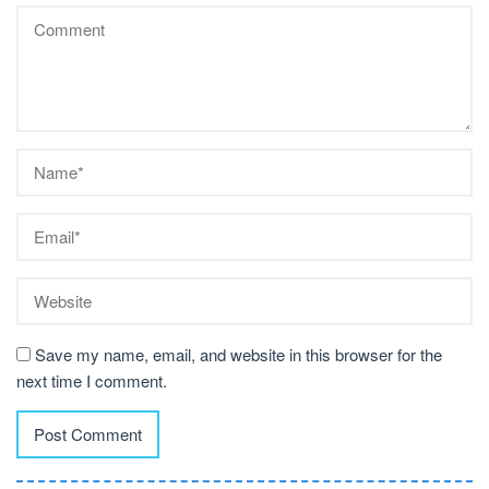
Save my name, email, and website in this browser for the
next time I comment.