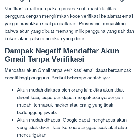
Verifikasi email merupakan proses konfirmasi identitas
pengguna dengan mengirimkan kode verifikasi ke alamat email
yang dimasukkan saat pendaftaran. Proses ini memastikan
bahwa akun yang dibuat memang milik pengguna yang sah dan
bukan akun palsu atau akun yang dicuri.
Dampak Negatif Mendaftar Akun
Gmail Tanpa Verifikasi
Mendaftar akun Gmail tanpa verifikasi email dapat berdampak
negatif bagi pengguna. Berikut beberapa contohnya:
Akun mudah diakses oleh orang lain: Jika akun tidak
diverifikasi, siapa pun dapat mengaksesnya dengan
mudah, termasuk hacker atau orang yang tidak
bertanggung jawab.
Akun mudah dihapus: Google dapat menghapus akun
yang tidak diverifikasi karena dianggap tidak aktif atau
mencurigakan.